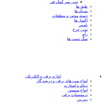
توپی سر کمک فنر
طبق ها
سیبک ها
دسته موتور و متعلقات
اکسل ها
پلوس
توپی چرخ
رام
سگ دست ها
لوازم برقی و الکتریکی
انواع پمپ های برقی و دریچه گاز
دینام و استارت
انواع سنسور
ترموستات برقی
دوربین