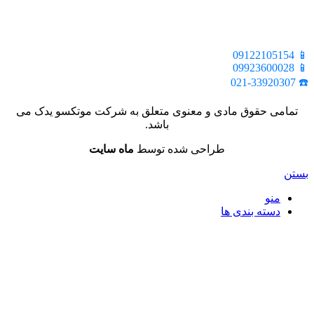
📍 تهران، خیابان ملت، بالاتر از اکباتان، بن بست هنر، ساختمان
بیستون، پلاک 2، واحد 10
📱 09122105154
📱 09923600028
☎️ 021-33920307
تمامی حقوق مادی و معنوی متعلق به شرکت موتکسو یدک می
باشد.
طراحی شده توسط
ماه سایت
بستن
منو
دسته بندی ها