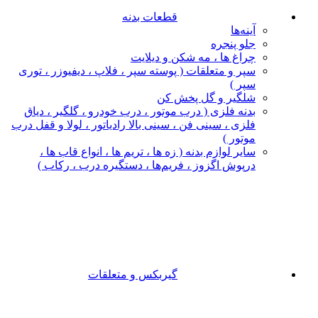
قطعات بدنه
آینه‌ها
جلو پنجره
چراغ‌ ها ، مه‌ شکن و دیلایت
سپر و متعلقات ( پوسته سپر ، فلاپ ، دیفیوزر ، توری
سپر )
شلگیر و گل‌ پخش‌ کن
بدنه فلزی ( درب موتور ، درب خودرو ، گلگیر ، دیاق
فلزی ، سینی فن ، سینی بالا رادیاتور ، لولا و قفل درب
موتور )
سایر لوازم بدنه ( زه ها ، تریم ها ، انواع قاب ها ،
درپوش اگزوز ، فریم‌ها ، دستگیره درب ، رکاب )
گیربکس و متعلقات