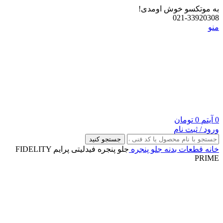
به موتکسو خوش اومدی!
021-33920308
منو
0
آیتم
0
تومان
ورود / ثبت نام
جستجو کنید
خانه
قطعات بدنه
جلو پنجره
جلو پنجره فیدلیتی پرایم FIDELITY
PRIME