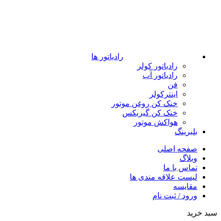
رادیاتور ها
رادیاتور کولر
رادیاتور آب
فن
اینترکولر
خنک کن روغن موتور
خنک کن گیربکس
هواکش موتور
بلبرینگ
صفحه اصلی
وبلاگ
تماس با ما
لیست علاقه مندی ها
مقایسه
ورود / ثبت نام
سبد خرید