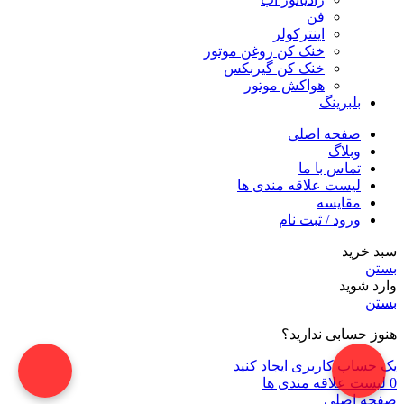
فن
اینترکولر
خنک کن روغن موتور
خنک کن گیربکس
هواکش موتور
بلبرینگ
صفحه اصلی
وبلاگ
تماس با ما
لیست علاقه مندی ها
مقایسه
ورود / ثبت نام
سبد خرید
بستن
وارد شوید
بستن
هنوز حسابی ندارید؟
یک حساب کاربری ایجاد کنید
0
لیست علاقه مندی ها
صفحه اصلی