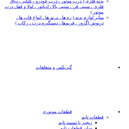
بدنه فلزی ( درب موتور ، درب خودرو ، گلگیر ، دیاق
فلزی ، سینی فن ، سینی بالا رادیاتور ، لولا و قفل درب
موتور )
سایر لوازم بدنه ( زه ها ، تریم ها ، انواع قاب ها ،
درپوش اگزوز ، فریم‌ها ، دستگیره درب ، رکاب )
گیربکس و متعلقات
قطعات موتوری
قطعات تایم
زنجیر یا تسمه تایم
سایر قطعات تایم