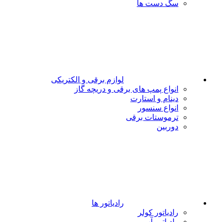
سگ دست ها
لوازم برقی و الکتریکی
انواع پمپ های برقی و دریچه گاز
دینام و استارت
انواع سنسور
ترموستات برقی
دوربین
رادیاتور ها
رادیاتور کولر
رادیاتور آب