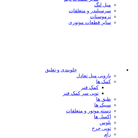
میل لنگ
سرسیلندر و متعلقات
ترموستات
سایر قطعات موتوری
جلوبندی و تعلیق
بازویی میل تعادل
کمک ها
کمک فنر
توپی سر کمک فنر
طبق ها
سیبک ها
دسته موتور و متعلقات
اکسل ها
پلوس
توپی چرخ
رام