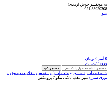
به موتکسو خوش اومدی!
021-33920308
منو
0
آیتم
0
تومان
ورود / ثبت نام
جستجو کنید
خانه
قطعات بدنه
سپر و متعلقات ( پوسته سپر ، فلاپ ، دیفیوزر ،
توری سپر )
سپر عقب بالایی تیگو 7 پرومکس