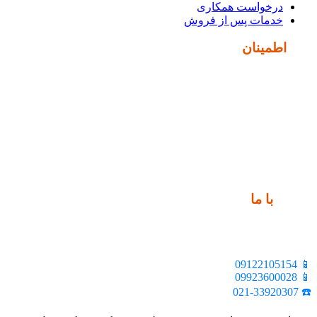
درخواست همکاری
خدمات پس از فروش
نماد
اطمینان
ارتباط
با ما
📍 تهران، خیابان ملت، بالاتر از اکباتان، بن بست هنر، ساختمان
بیستون، پلاک 2، واحد 10
📱 09122105154
📱 09923600028
☎️ 021-33920307