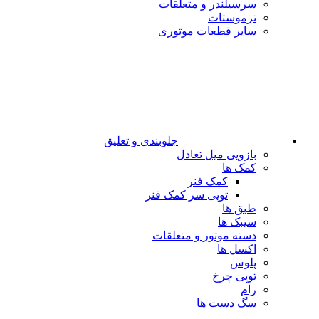
سرسیلندر و متعلقات
ترموستات
سایر قطعات موتوری
جلوبندی و تعلیق
بازویی میل تعادل
کمک ها
کمک فنر
توپی سر کمک فنر
طبق ها
سیبک ها
دسته موتور و متعلقات
اکسل ها
پلوس
توپی چرخ
رام
سگ دست ها