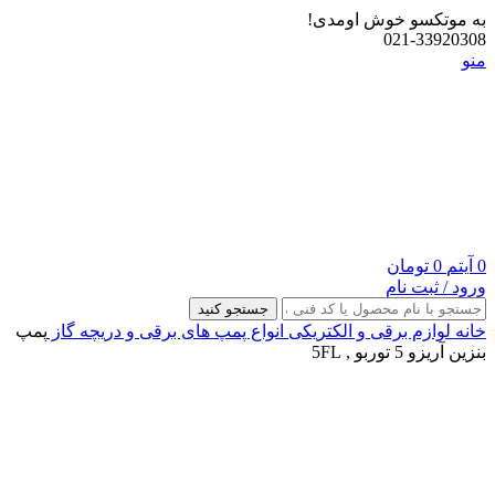
به موتکسو خوش اومدی!
021-33920308
منو
0
آیتم
0
تومان
ورود / ثبت نام
جستجو کنید
خانه
لوازم برقی و الکتریکی
انواع پمپ های برقی و دریچه گاز
پمپ
بنزین آریزو 5 توربو , 5FL