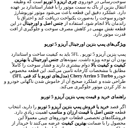
سوخت‌رسانی در خودروی
چری آریزو 5 توربو
است که وظیفه
انتقال بنزین از باک به سمت موتور را با فشار استاندارد بر عهده
دارد. عملکرد دقیق این قطعه باعث می‌شود موتور توربوشارژ
خودرو سوخت را به‌صورت یکنواخت دریافت کند و احتراق با
راندمان بالا انجام شود. استفاده از
جنس اصل و اورجینال
در این
قطعه نقش مهمی در کاهش مصرف سوخت و جلوگیری از افت
قدرت موتور دارد.
ویژگی‌های پمپ بنزین اورجینال آریزو 5 توربو
پمپ بنزین آریزو 5 توربو , 5FL باید به کیفیت ساخت و استاندارد
بودن آن توجه ویژه داشت. نمونه‌های
جنس اورجینال با بهترین
کیفیت و کیفیت بالا
دوام بیشتری دارند و فشار سوخت را کاملاً
مطابق با مشخصات کارخانه تأمین می‌کنند. این قطعه مخصوص
خودرو
Chery Arrizo 5 Turbo (مدل‌های توربو با کد فنی 5FL)
طراحی شده و عملکرد صحیح آن از خاموش شدن ناگهانی خودرو و
بد کار کردن موتور جلوگیری می‌کند.
راهنمای خرید و قیمت پمپ بنزین آریزو 5 توربو
اگر قصد
خرید یا فروش پمپ بنزین آریزو 5 توربو
را دارید، انتخاب
قطعه
جنس اصل با قیمت ارزان و مناسب
اهمیت زیادی دارد.
فروشگاه‌های تخصصی قطعات خودروهای چینی معمولاً این
محصول را با ضمانت
بهترین کیفیت
عرضه می‌کنند تا خریدار از