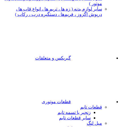
موتور )
سایر لوازم بدنه ( زه ها ، تریم ها ، انواع قاب ها ،
درپوش اگزوز ، فریم‌ها ، دستگیره درب ، رکاب )
گیربکس و متعلقات
قطعات موتوری
قطعات تایم
زنجیر یا تسمه تایم
سایر قطعات تایم
میل لنگ