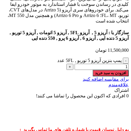
کلیدی در رساندن سوخت با فشار استاندارد به موتور خودرو ایفا
می‌کند. برای خودروهای سری آریزو (Arrizo 5 در مدل‌های CVT،
توربو، FL، MT؛ Arrizo 6 و Arrizo 6 Pro) و همچنین مدل 550 MT،
انتخاب شده است
سازگار با : آریزو 5 , آریزو 5FL , آریزو 5 اتومات , آریزو 5 توربو ,
آریزو 5 دنده ایی , آریزو 6 , آریزو 6 پرو , 550 دنده ایی
11,500,000
تومان
پمپ بنزین آریزو 5 توربو , 5FL عدد
افزودن به سبد خرید
برای مقایسه اضافه کنید
علاقه‌مندم
اشتراک
0
افرادی که اکنون این محصول را تماشا می کنند!
به دلیل نوسان قیمت با شماره تلفن های ما تماس بگیرید :