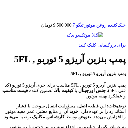
خنک‌کننده روغن موتور تیگو 7
9,500,000
تومان
برای بزرگنمایی کلیک کنید
پمپ بنزین آریزو 5 توربو , 5FL
پمپ بنزین آریزو 5 توربو , 5FL
پمپ بنزین آریزو 5 توربو , 5FL مناسب برای چری آریزو 5 توربو (کد
فنی 5FL).
جنس اورجینال
با
کیفیت بالا
، تضمین کننده
قیمت مناسب
و عملکرد بهینه موتور.
توضیحات:
این قطعه
اصل
، مسئولیت انتقال سوخت با فشار
استاندارد را بر عهده دارد.
خرید
آن از منابع معتبر، عمر مفید موتور
را افزایش می‌دهد.
تعویض
توسط
کارشناس مکانیک
توصیه می‌شود.
به عنوان یکی از حیاتی‌ترین اجزاء سیستم سوخت‌رسانی، نقشی