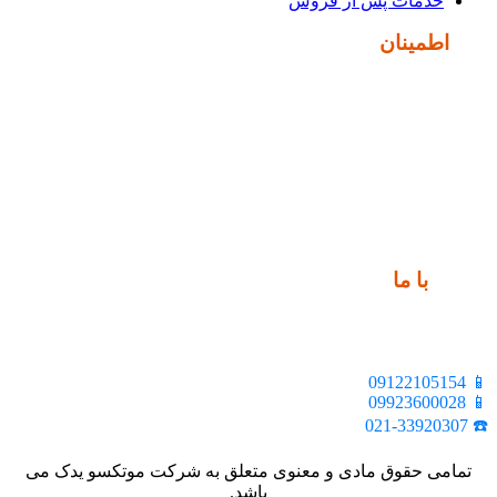
خدمات پس از فروش
نماد
اطمینان
ارتباط
با ما
📍 تهران، خیابان ملت، بالاتر از اکباتان، بن بست هنر، ساختمان
بیستون، پلاک 2، واحد 10
📱 09122105154
📱 09923600028
☎️ 021-33920307
تمامی حقوق مادی و معنوی متعلق به شرکت موتکسو یدک می
باشد.