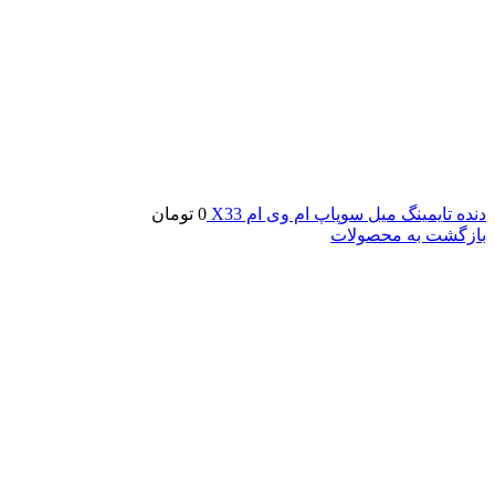
دنده تایمینگ میل سوپاپ ام وی ام X33
0
تومان
بازگشت به محصولات