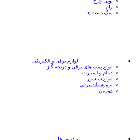
توپی چرخ
رام
سگ دست ها
لوازم برقی و الکتریکی
انواع پمپ های برقی و دریچه گاز
دینام و استارت
انواع سنسور
ترموستات برقی
دوربین
رادیاتور ها