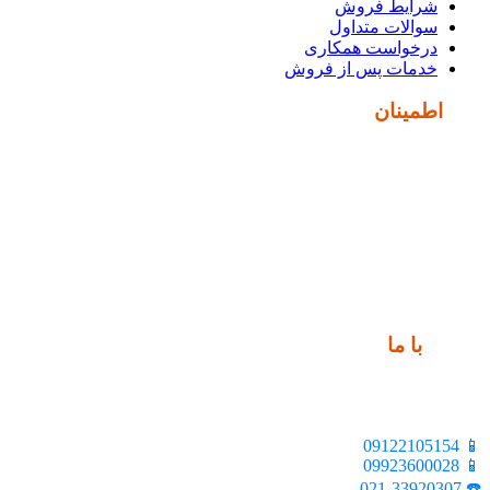
شرایط فروش
سوالات متداول
درخواست همکاری
خدمات پس از فروش
نماد
اطمینان
ارتباط
با ما
📍 تهران، خیابان ملت، بالاتر از اکباتان، بن بست هنر، ساختمان
بیستون، پلاک 2، واحد 10
📱 09122105154
📱 09923600028
☎️ 021-33920307