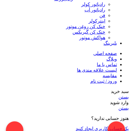
رادیاتور کولر
رادیاتور آب
فن
اینترکولر
خنک کن روغن موتور
خنک کن گیربکس
هواکش موتور
بلبرینگ
صفحه اصلی
وبلاگ
تماس با ما
لیست علاقه مندی ها
مقایسه
ورود / ثبت نام
سبد خرید
بستن
وارد شوید
بستن
هنوز حسابی ندارید؟
یک حساب کاربری ایجاد کنید