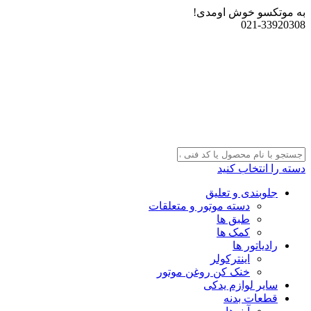
به موتکسو خوش اومدی!
021-33920308
دسته را انتخاب کنید
جلوبندی و تعلیق
دسته موتور و متعلقات
طبق ها
کمک ها
رادیاتور ها
اینترکولر
خنک کن روغن موتور
سایر لوازم یدکی
قطعات بدنه