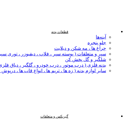
قطعات بدنه
آینه‌ها
جلو پنجره
چراغ‌ ها ، مه‌ شکن و دیلایت
سپر و متعلقات ( پوسته سپر ، فلاپ ، دیفیوزر ، توری سپر
شلگیر و گل‌ پخش‌ کن
بدنه فلزی ( درب موتور ، درب خودرو ، گلگیر ، دیاق فلزی ،
سایر لوازم بدنه ( زه ها ، تریم ها ، انواع قاب ها ، درپوش
گیربکس و متعلقات