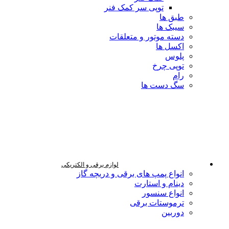
توپی سر کمک فنر
طبق ها
سیبک ها
دسته موتور و متعلقات
اکسل ها
پلوس
توپی چرخ
رام
سگ دست ها
لوازم برقی و الکتریکی
انواع پمپ های برقی و دریچه گاز
دینام و استارت
انواع سنسور
ترموستات برقی
دوربین