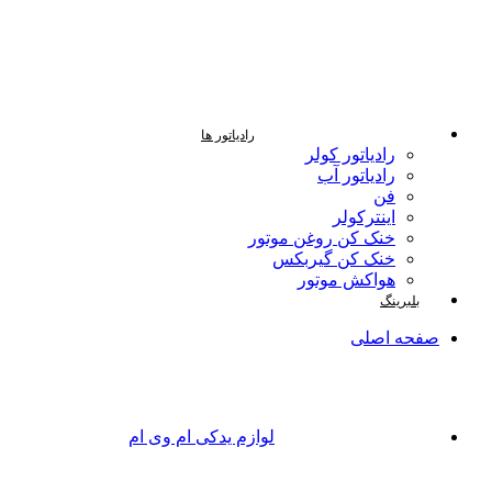
رادیاتور ها
رادیاتور کولر
رادیاتور آب
فن
اینترکولر
خنک کن روغن موتور
خنک کن گیربکس
هواکش موتور
بلبرینگ
صفحه اصلی
لوازم یدکی ام وی ام