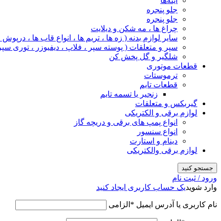
آینه‌ها
جلو پنجره
جلو پنجره
چراغ‌ ها ، مه‌ شکن و دیلایت
سایر لوازم بدنه ( زه ها ، تریم ها ، انواع قاب ها ، درپوش
سپر و متعلقات ( پوسته سپر ، فلاپ ، دیفیوزر ، توری سپر
شلگیر و گل‌ پخش‌ کن
قطعات موتوری
ترموستات
قطعات تایم
زنجیر یا تسمه تایم
گیربکس و متعلقات
لوازم برقی و الکتریکی
انواع پمپ های برقی و دریچه گاز
انواع سنسور
دینام و استارت
لوازم برقی والکتریکی
جستجو کنید
ورود / ثبت نام
وارد شوید
یک حساب کاربری ایجاد کنید
نام کاربری یا آدرس ایمیل
*
الزامی