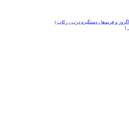
 اگزوز و فریم‌ها ، دستگیره درب ، رکاب )
 )