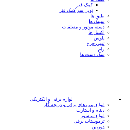
کمک فنر
توپی سر کمک فنر
طبق ها
سیبک ها
دسته موتور و متعلقات
اکسل ها
پلوس
توپی چرخ
رام
سگ دست ها
لوازم برقی و الکتریکی
انواع پمپ های برقی و دریچه گاز
دینام و استارت
انواع سنسور
ترموستات برقی
دوربین