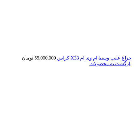
چراغ عقب وسط ام وی ام X33 کراس
55,000,000
تومان
بازگشت به محصولات