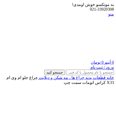
به موتکسو خوش اومدی!
021-33920308
منو
0
آیتم
0
تومان
ورود / ثبت نام
جستجو کنید
خانه
قطعات بدنه
چراغ‌ ها ، مه‌ شکن و دیلایت
چراغ جلو ام وی ام
X33 کراس اتومات سمت چپ