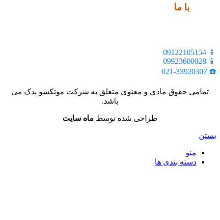
ارتباط
با ما
📍 تهران، خیابان ملت، بالاتر از اکباتان، بن بست هنر، ساختمان
بیستون، پلاک 2، واحد 10
📱 09122105154
📱 09923600028
☎️ 021-33920307
تمامی حقوق مادی و معنوی متعلق به شرکت موتکسو یدک می
باشد.
طراحی شده توسط
ماه سایت
بستن
منو
دسته بندی ها