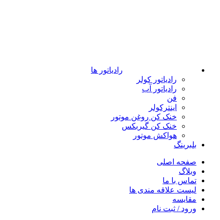
رادیاتور ها
رادیاتور کولر
رادیاتور آب
فن
اینترکولر
خنک کن روغن موتور
خنک کن گیربکس
هواکش موتور
بلبرینگ
صفحه اصلی
وبلاگ
تماس با ما
لیست علاقه مندی ها
مقایسه
ورود / ثبت نام