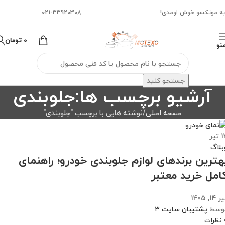
به موتکسو خوش اومدی!
021-33920308
0
تومان
نو
جستجو کنید
آرشیو برچسب ها:جلوبندی
صفحه اصلی
نوشته هایی با برچسب "جلوبندی"
1
تیر
بلاگ
هترین برندهای لوازم جلوبندی خودرو؛ راهنمای
امل خرید معتبر
 14, 1405
وسط
پشتیبان سایت ۳
نظرات