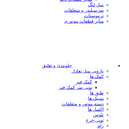
میل لنگ
سرسیلندر و متعلقات
ترموستات
سایر قطعات موتوری
جلوبندی و تعلیق
بازویی میل تعادل
کمک ها
کمک فنر
توپی سر کمک فنر
طبق ها
سیبک ها
دسته موتور و متعلقات
اکسل ها
پلوس
توپی چرخ
رام