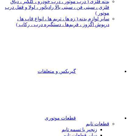
بدنه فلزی ( درب موتور ، درب خودرو ، گلگیر ، دیاق
فلزی ، سینی فن ، سینی بالا رادیاتور ، لولا و قفل درب
موتور )
سایر لوازم بدنه ( زه ها ، تریم ها ، انواع قاب ها ،
درپوش اگزوز ، فریم‌ها ، دستگیره درب ، رکاب )
گیربکس و متعلقات
قطعات موتوری
قطعات تایم
زنجیر یا تسمه تایم
سایر قطعات تایم