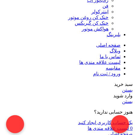
رادیاتور آب
فن
اینترکولر
خنک کن روغن موتور
خنک کن گیربکس
هواکش موتور
بلبرینگ
صفحه اصلی
وبلاگ
تماس با ما
لیست علاقه مندی ها
مقایسه
ورود / ثبت نام
سبد خرید
بستن
وارد شوید
بستن
هنوز حسابی ندارید؟
یک حساب کاربری ایجاد کنید
0
لیست علاقه مندی ها
صفحه اصلی