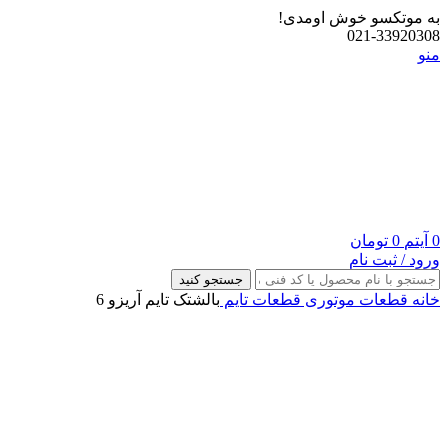
به موتکسو خوش اومدی!
021-33920308
منو
0
آیتم
0
تومان
ورود / ثبت نام
جستجو کنید
خانه
قطعات موتوری
قطعات تایم
بالشتک تایم آریزو 6