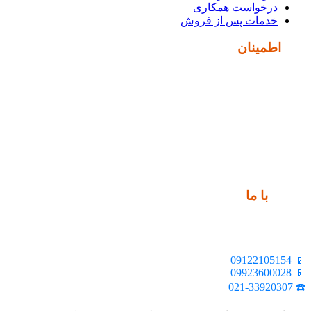
درخواست همکاری
خدمات پس از فروش
نماد
اطمینان
ارتباط
با ما
📍 تهران، خیابان ملت، بالاتر از اکباتان، بن بست هنر، ساختمان
بیستون، پلاک 2، واحد 10
📱 09122105154
📱 09923600028
☎️ 021-33920307