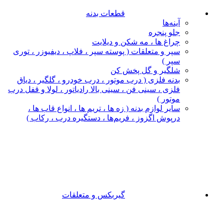
قطعات بدنه
آینه‌ها
جلو پنجره
چراغ‌ ها ، مه‌ شکن و دیلایت
سپر و متعلقات ( پوسته سپر ، فلاپ ، دیفیوزر ، توری
سپر )
شلگیر و گل‌ پخش‌ کن
بدنه فلزی ( درب موتور ، درب خودرو ، گلگیر ، دیاق
فلزی ، سینی فن ، سینی بالا رادیاتور ، لولا و قفل درب
موتور )
سایر لوازم بدنه ( زه ها ، تریم ها ، انواع قاب ها ،
درپوش اگزوز ، فریم‌ها ، دستگیره درب ، رکاب )
گیربکس و متعلقات