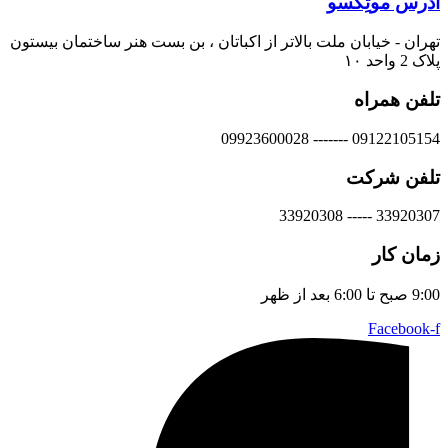
آدرس موتِکسو
تهران - خیابان ملت بالاتر از اکباتان ، بن بست هنر ساختمان بیستون
پلاک 2 واحد ۱۰
تلفن همراه
09122105154 ------- 09923600028
تلفن شرکت
33920307 ----- 33920308
زمان کار
9:00 صبح تا 6:00 بعد از ظهر
Facebook-f