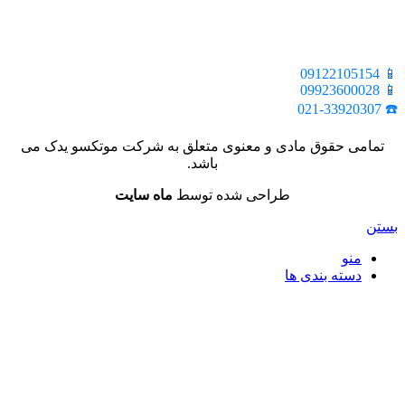
📍 تهران، خیابان ملت، بالاتر از اکباتان، بن بست هنر، ساختمان
بیستون، پلاک 2، واحد 10
📱 09122105154
📱 09923600028
☎️ 021-33920307
تمامی حقوق مادی و معنوی متعلق به شرکت موتکسو یدک می
باشد.
طراحی شده توسط
ماه سایت
بستن
منو
دسته بندی ها