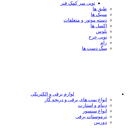
توپی سر کمک فنر
طبق ها
سیبک ها
دسته موتور و متعلقات
اکسل ها
پلوس
توپی چرخ
رام
سگ دست ها
لوازم برقی و الکتریکی
انواع پمپ های برقی و دریچه گاز
دینام و استارت
انواع سنسور
ترموستات برقی
دوربین