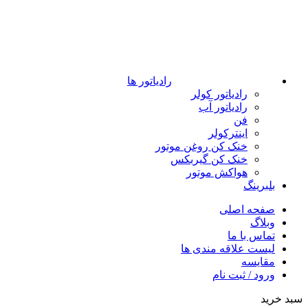
رادیاتور ها
رادیاتور کولر
رادیاتور آب
فن
اینترکولر
خنک کن روغن موتور
خنک کن گیربکس
هواکش موتور
بلبرینگ
صفحه اصلی
وبلاگ
تماس با ما
لیست علاقه مندی ها
مقایسه
ورود / ثبت نام
سبد خرید