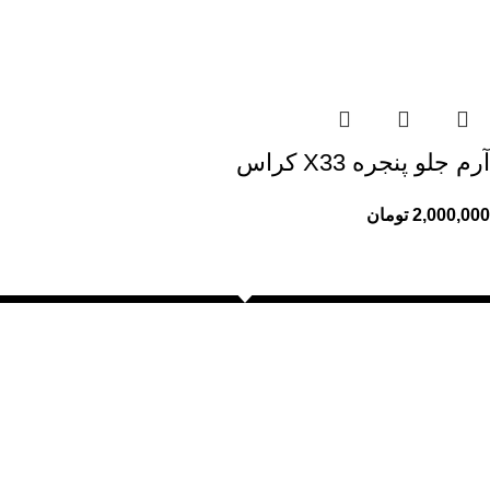
آرم جلو پنجره X33 کراس
2,000,000
تومان