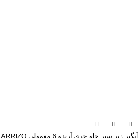
آبگیر زیر سپر جلو چری آریزو 6 معمولی ARRIZO