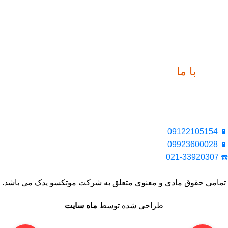
ارتباط
با ما
📍 تهران، خیابان ملت، بالاتر از اکباتان، بن بست هنر، ساختمان
بیستون، پلاک 2، واحد 10
📱 09122105154
📱 09923600028
☎️ 021-33920307
تمامی حقوق مادی و معنوی متعلق به شرکت موتکسو یدک می باشد.
طراحی شده توسط
ماه سایت