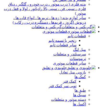
بدنه فلزی ( درب موتور ، درب خودرو ، گلگیر ، دیاق
فلزی ، سینی فن ، سینی بالا رادیاتور ، لولا و قفل درب
موتور )
سایر لوازم بدنه ( زه ها ، تریم ها ، انواع قاب ها ،
درپوش اگزوز ، فریم‌ها ، دستگیره درب ، رکاب )
گیربکس و متعلقات
قطعات موتوری
قطعات تایم
زنجیر یا تسمه تایم
سایر قطعات تایم
میل لنگ
سرسیلندر و متعلقات
ترموستات
سایر قطعات موتوری
جلوبندی و تعلیق
بازویی میل تعادل
کمک ها
کمک فنر
توپی سر کمک فنر
طبق ها
سیبک ها
دسته موتور و متعلقات
اکسل ها