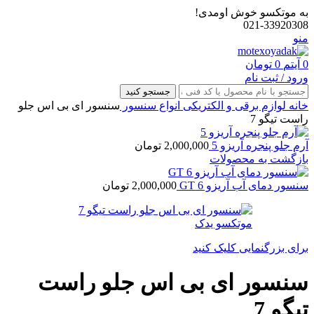
به موتکسو خوش اومدی!
021-33920308
منو
0
آیتم
0
تومان
ورود / ثبت نام
جستجو کنید
خانه
لوازم برقی و الکتریکی
انواع سنسور
سنسور ای بی اس جلو
راست تیگو 7
آرم جلو پنجره آریزو 5
2,000,000
تومان
بازگشت به محصولات
سنسور دمای آب آریزو 6 GT
2,000,000
تومان
برای بزرگنمایی کلیک کنید
سنسور ای بی اس جلو راست
تیگو 7