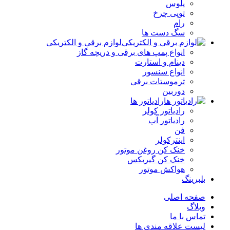
پلوس
توپی چرخ
رام
سگ دست ها
لوازم برقی و الکتریکی
انواع پمپ های برقی و دریچه گاز
دینام و استارت
انواع سنسور
ترموستات برقی
دوربین
رادیاتور ها
رادیاتور کولر
رادیاتور آب
فن
اینترکولر
خنک کن روغن موتور
خنک کن گیربکس
هواکش موتور
بلبرینگ
صفحه اصلی
وبلاگ
تماس با ما
لیست علاقه مندی ها