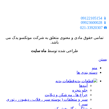
📍 تهران، خیابان ملت، بالاتر از اکباتان، بن بست هنر، ساختمان
بیستون، پلاک 2، واحد 10
📱 09122105154
📱 09923600028
☎️ 021-33920307
تمامی حقوق مادی و معنوی متعلق به شرکت موتکسو یدک می
باشد.
طراحی شده توسط
ماه سایت
بستن
منو
دسته بندی ها
قطعات بدنه
آینه‌ها
جلو پنجره
چراغ‌ ها ، مه‌ شکن و دیلایت
سپر و متعلقات ( پوسته سپر ، فلاپ ، دیفیوزر ، توری
سپر )
شلگیر و گل‌ پخش‌ کن