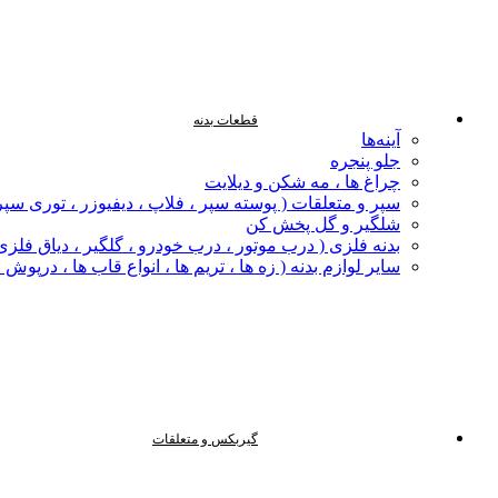
قطعات بدنه
آینه‌ها
جلو پنجره
چراغ‌ ها ، مه‌ شکن و دیلایت
سپر و متعلقات ( پوسته سپر ، فلاپ ، دیفیوزر ، توری سپر
شلگیر و گل‌ پخش‌ کن
بدنه فلزی ( درب موتور ، درب خودرو ، گلگیر ، دیاق فلزی ،
سایر لوازم بدنه ( زه ها ، تریم ها ، انواع قاب ها ، درپوش
گیربکس و متعلقات