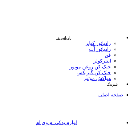
رادیاتور ها
رادیاتور کولر
رادیاتور آب
فن
اینترکولر
خنک کن روغن موتور
خنک کن گیربکس
هواکش موتور
بلبرینگ
صفحه اصلی
لوازم یدکی ام وی ام