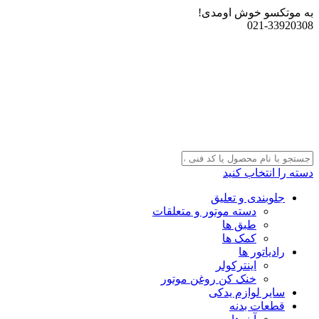
به موتکسو خوش اومدی!
021-33920308
دسته را انتخاب کنید
جلوبندی و تعلیق
دسته موتور و متعلقات
طبق ها
کمک ها
رادیاتور ها
اینترکولر
خنک کن روغن موتور
سایر لوازم یدکی
قطعات بدنه