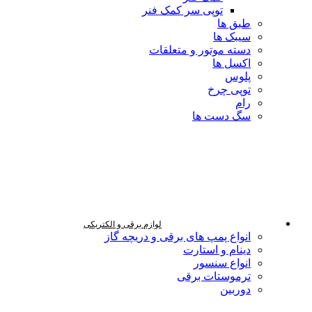
توپی سر کمک فنر
طبق ها
سیبک ها
دسته موتور و متعلقات
اکسل ها
پلوس
توپی چرخ
رام
سگ دست ها
لوازم برقی و الکتریکی
انواع پمپ های برقی و دریچه گاز
دینام و استارت
انواع سنسور
ترموستات برقی
دوربین