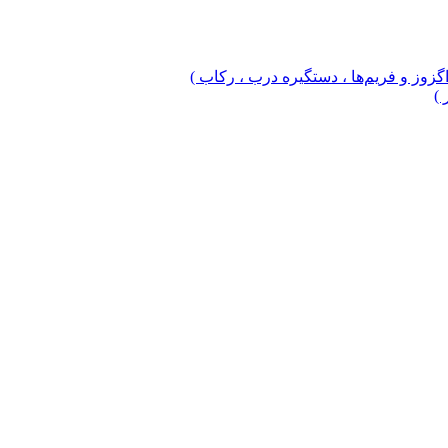
 اگزوز و فریم‌ها ، دستگیره درب ، رکاب )
 )