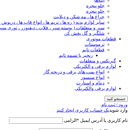
آینه‌ها
جلو پنجره
جلو پنجره
چراغ‌ ها ، مه‌ شکن و دیلایت
سایر لوازم بدنه ( زه ها ، تریم ها ، انواع قاب ها ، درپوش
سپر و متعلقات ( پوسته سپر ، فلاپ ، دیفیوزر ، توری سپر
شلگیر و گل‌ پخش‌ کن
قطعات موتوری
ترموستات
قطعات تایم
زنجیر یا تسمه تایم
گیربکس و متعلقات
لوازم برقی و الکتریکی
انواع پمپ های برقی و دریچه گاز
انواع سنسور
دینام و استارت
لوازم برقی والکتریکی
جستجو کنید
ورود / ثبت نام
وارد شوید
یک حساب کاربری ایجاد کنید
نام کاربری یا آدرس ایمیل
*
الزامی