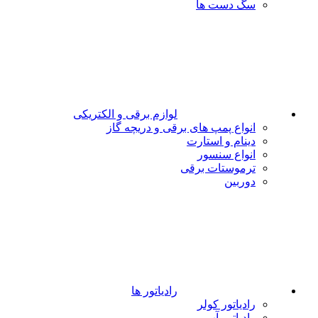
سگ دست ها
لوازم برقی و الکتریکی
انواع پمپ های برقی و دریچه گاز
دینام و استارت
انواع سنسور
ترموستات برقی
دوربین
رادیاتور ها
رادیاتور کولر
رادیاتور آب