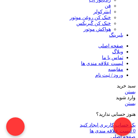
فن
اینترکولر
خنک کن روغن موتور
خنک کن گیربکس
هواکش موتور
بلبرینگ
صفحه اصلی
وبلاگ
تماس با ما
لیست علاقه مندی ها
مقایسه
ورود / ثبت نام
سبد خرید
بستن
وارد شوید
بستن
هنوز حسابی ندارید؟
یک حساب کاربری ایجاد کنید
0
لیست علاقه مندی ها
صفحه اصلی