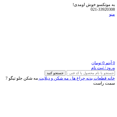
به موتکسو خوش اومدی!
021-33920308
منو
0
آیتم
0
تومان
ورود / ثبت نام
جستجو کنید
خانه
قطعات بدنه
چراغ‌ ها ، مه‌ شکن و دیلایت
مه شکن جلو تیگو 7
سمت راست