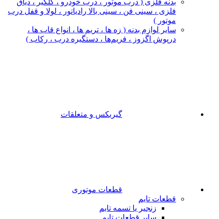
بدنه فلزی ( درب موتور ، درب خودرو ، گلگیر ، دیاق
فلزی ، سینی فن ، سینی بالا رادیاتور ، لولا و قفل درب
موتور )
سایر لوازم بدنه ( زه ها ، تریم ها ، انواع قاب ها ،
درپوش اگزوز ، فریم‌ها ، دستگیره درب ، رکاب )
گیربکس و متعلقات
قطعات موتوری
قطعات تایم
زنجیر یا تسمه تایم
سایر قطعات تایم