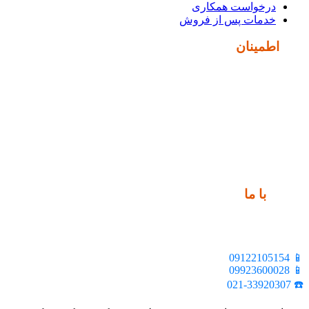
درخواست همکاری
خدمات پس از فروش
نماد
اطمینان
ارتباط
با ما
📍 تهران، خیابان ملت، بالاتر از اکباتان، بن بست هنر، ساختمان
بیستون، پلاک 2، واحد 10
📱 09122105154
📱 09923600028
☎️ 021-33920307