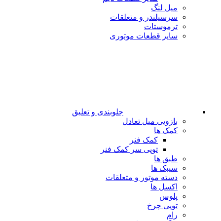
میل لنگ
سرسیلندر و متعلقات
ترموستات
سایر قطعات موتوری
جلوبندی و تعلیق
بازویی میل تعادل
کمک ها
کمک فنر
توپی سر کمک فنر
طبق ها
سیبک ها
دسته موتور و متعلقات
اکسل ها
پلوس
توپی چرخ
رام