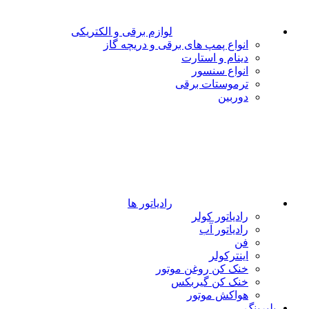
لوازم برقی و الکتریکی
انواع پمپ های برقی و دریچه گاز
دینام و استارت
انواع سنسور
ترموستات برقی
دوربین
رادیاتور ها
رادیاتور کولر
رادیاتور آب
فن
اینترکولر
خنک کن روغن موتور
خنک کن گیربکس
هواکش موتور
بلبرینگ