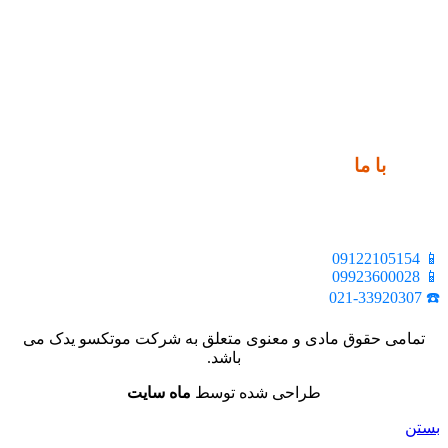
ارتباط
با ما
📍 تهران، خیابان ملت، بالاتر از اکباتان، بن بست هنر، ساختمان
بیستون، پلاک 2، واحد 10
📱 09122105154
📱 09923600028
☎️ 021-33920307
تمامی حقوق مادی و معنوی متعلق به شرکت موتکسو یدک می
باشد.
طراحی شده توسط
ماه سایت
بستن