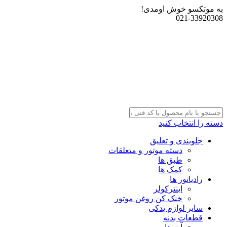
به موتکسو خوش اومدی!
021-33920308
دسته را انتخاب کنید
جلوبندی و تعلیق
دسته موتور و متعلقات
طبق ها
کمک ها
رادیاتور ها
اینترکولر
خنک کن روغن موتور
سایر لوازم یدکی
قطعات بدنه