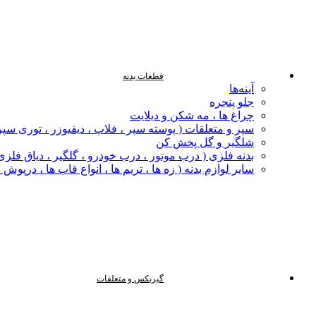
قطعات بدنه
آینه‌ها
جلو پنجره
چراغ‌ ها ، مه‌ شکن و دیلایت
سپر و متعلقات ( پوسته سپر ، فلاپ ، دیفیوزر ، توری سپر
شلگیر و گل‌ پخش‌ کن
بدنه فلزی ( درب موتور ، درب خودرو ، گلگیر ، دیاق فلزی ،
سایر لوازم بدنه ( زه ها ، تریم ها ، انواع قاب ها ، درپوش
گیربکس و متعلقات