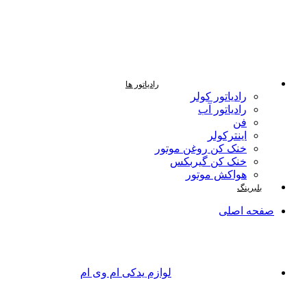
رادیاتور ها
رادیاتور کولر
رادیاتور آب
فن
اینترکولر
خنک کن روغن موتور
خنک کن گیربکس
هواکش موتور
بلبرینگ
صفحه اصلی
لوازم یدکی ام وی ام