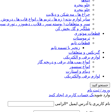
آینه‌ها
جلو پنجره
جلو پنجره
چراغ‌ ها ، مه‌ شکن و دیلایت
سایر لوازم بدنه ( زه ها ، تریم ها ، انواع قاب ها ، درپوش
سپر و متعلقات ( پوسته سپر ، فلاپ ، دیفیوزر ، توری سپر
شلگیر و گل‌ پخش‌ کن
قطعات موتوری
ترموستات
قطعات تایم
زنجیر یا تسمه تایم
گیربکس و متعلقات
لوازم برقی و الکتریکی
انواع پمپ های برقی و دریچه گاز
انواع سنسور
دینام و استارت
لوازم برقی والکتریکی
جستجو کنید
ورود / ثبت نام
وارد شوید
یک حساب کاربری ایجاد کنید
نام کاربری یا آدرس ایمیل
*
الزامی