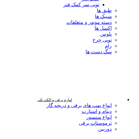
توپی سر کمک فنر
طبق ها
سیبک ها
دسته موتور و متعلقات
اکسل ها
پلوس
توپی چرخ
رام
سگ دست ها
لوازم برقی و الکتریکی
انواع پمپ های برقی و دریچه گاز
دینام و استارت
انواع سنسور
ترموستات برقی
دوربین