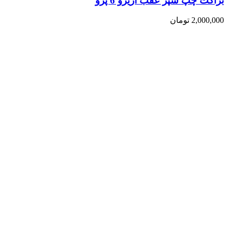
براکت چپ سپر عقب آریزو 6 پرو
2,000,000
تومان