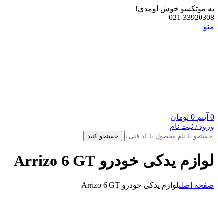
به موتکسو خوش اومدی!
021-33920308
منو
0
آیتم
0
تومان
ورود / ثبت نام
جستجو کنید
لوازم یدکی خودرو Arrizo 6 GT
صفحه اصلی
لوازم یدکی خودرو Arrizo 6 GT