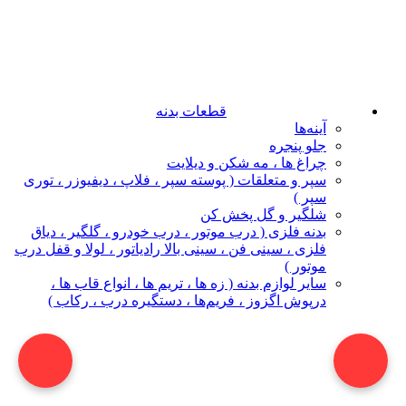
قطعات بدنه
آینه‌ها
جلو پنجره
چراغ‌ ها ، مه‌ شکن و دیلایت
سپر و متعلقات ( پوسته سپر ، فلاپ ، دیفیوزر ، توری
سپر )
شلگیر و گل‌ پخش‌ کن
بدنه فلزی ( درب موتور ، درب خودرو ، گلگیر ، دیاق
فلزی ، سینی فن ، سینی بالا رادیاتور ، لولا و قفل درب
موتور )
سایر لوازم بدنه ( زه ها ، تریم ها ، انواع قاب ها ،
درپوش اگزوز ، فریم‌ها ، دستگیره درب ، رکاب )