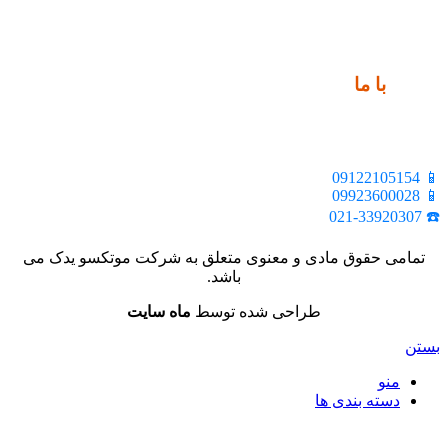
ارتباط
با ما
📍 تهران، خیابان ملت، بالاتر از اکباتان، بن بست هنر، ساختمان
بیستون، پلاک 2، واحد 10
📱 09122105154
📱 09923600028
☎️ 021-33920307
تمامی حقوق مادی و معنوی متعلق به شرکت موتکسو یدک می
باشد.
طراحی شده توسط
ماه سایت
بستن
منو
دسته بندی ها