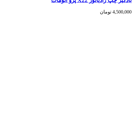
بادگیر چپ رادیاتور X22 پرو اتومات
4,500,000
تومان