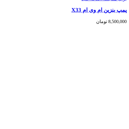
پمپ بنزین ام وی ام X33
8,500,000
تومان