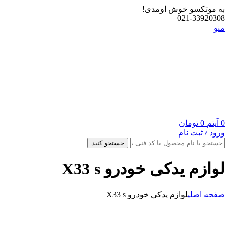
به موتکسو خوش اومدی!
021-33920308
منو
0
آیتم
0
تومان
ورود / ثبت نام
جستجو کنید
لوازم یدکی خودرو X33 s
صفحه اصلی
لوازم یدکی خودرو X33 s