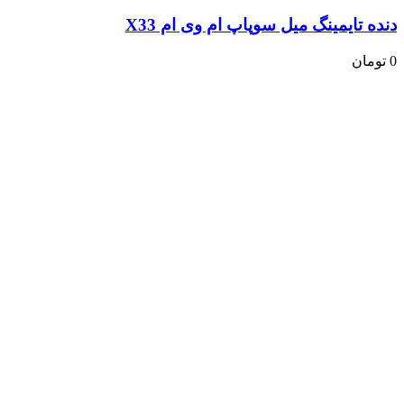
دنده تایمینگ میل سوپاپ ام وی ام X33
0
تومان