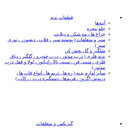
قطعات بدنه
آینه‌ها
جلو پنجره
چراغ‌ ها ، مه‌ شکن و دیلایت
سپر و متعلقات ( پوسته سپر ، فلاپ ، دیفیوزر ، توری
سپر )
شلگیر و گل‌ پخش‌ کن
بدنه فلزی ( درب موتور ، درب خودرو ، گلگیر ، دیاق
فلزی ، سینی فن ، سینی بالا رادیاتور ، لولا و قفل درب
موتور )
سایر لوازم بدنه ( زه ها ، تریم ها ، انواع قاب ها ،
درپوش اگزوز ، فریم‌ها ، دستگیره درب ، رکاب )
گیربکس و متعلقات