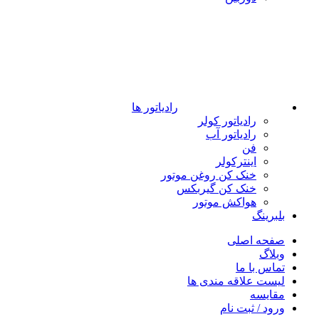
رادیاتور ها
رادیاتور کولر
رادیاتور آب
فن
اینترکولر
خنک کن روغن موتور
خنک کن گیربکس
هواکش موتور
بلبرینگ
صفحه اصلی
وبلاگ
تماس با ما
لیست علاقه مندی ها
مقایسه
ورود / ثبت نام