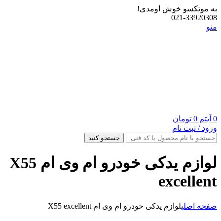
به موتکسو خوش اومدی!
021-33920308
منو
0
آیتم
0
تومان
ورود / ثبت نام
جستجو کنید
لوازم یدکی خودرو ام وی ام X55
excellent
صفحه اصلی
لوازم یدکی خودرو ام وی ام X55 excellent