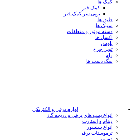
کمک ها
کمک فنر
توپی سر کمک فنر
طبق ها
سیبک ها
دسته موتور و متعلقات
اکسل ها
پلوس
توپی چرخ
رام
سگ دست ها
لوازم برقی و الکتریکی
انواع پمپ های برقی و دریچه گاز
دینام و استارت
انواع سنسور
ترموستات برقی
دوربین