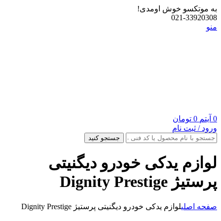
به موتکسو خوش اومدی!
021-33920308
منو
0
آیتم
0
تومان
ورود / ثبت نام
جستجو کنید
لوازم یدکی خودرو دیگنیتی
پرستیژ Dignity Prestige
صفحه اصلی
لوازم یدکی خودرو دیگنیتی پرستیژ Dignity Prestige