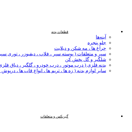
قطعات بدنه
آینه‌ها
جلو پنجره
چراغ‌ ها ، مه‌ شکن و دیلایت
سپر و متعلقات ( پوسته سپر ، فلاپ ، دیفیوزر ، توری سپر
شلگیر و گل‌ پخش‌ کن
بدنه فلزی ( درب موتور ، درب خودرو ، گلگیر ، دیاق فلزی ،
سایر لوازم بدنه ( زه ها ، تریم ها ، انواع قاب ها ، درپوش
گیربکس و متعلقات