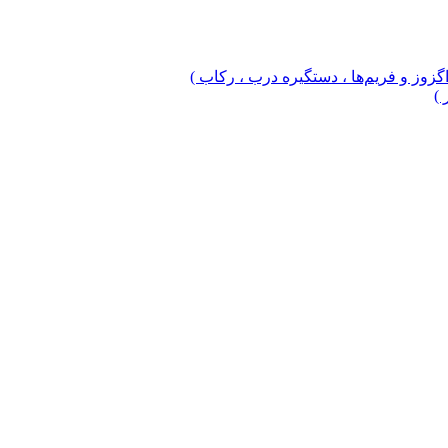
 اگزوز و فریم‌ها ، دستگیره درب ، رکاب )
 )