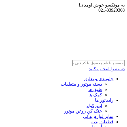
به موتکسو خوش اومدی!
021-33920308
دسته را انتخاب کنید
جلوبندی و تعلیق
دسته موتور و متعلقات
طبق ها
کمک ها
رادیاتور ها
اینترکولر
خنک کن روغن موتور
سایر لوازم یدکی
قطعات بدنه