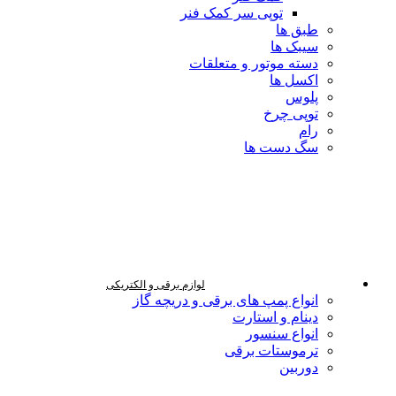
توپی سر کمک فنر
طبق ها
سیبک ها
دسته موتور و متعلقات
اکسل ها
پلوس
توپی چرخ
رام
سگ دست ها
لوازم برقی و الکتریکی
انواع پمپ های برقی و دریچه گاز
دینام و استارت
انواع سنسور
ترموستات برقی
دوربین