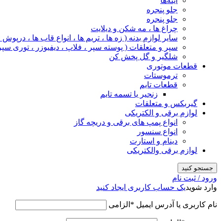
آینه‌ها
جلو پنجره
جلو پنجره
چراغ‌ ها ، مه‌ شکن و دیلایت
سایر لوازم بدنه ( زه ها ، تریم ها ، انواع قاب ها ، درپوش
سپر و متعلقات ( پوسته سپر ، فلاپ ، دیفیوزر ، توری سپر
شلگیر و گل‌ پخش‌ کن
قطعات موتوری
ترموستات
قطعات تایم
زنجیر یا تسمه تایم
گیربکس و متعلقات
لوازم برقی و الکتریکی
انواع پمپ های برقی و دریچه گاز
انواع سنسور
دینام و استارت
لوازم برقی والکتریکی
جستجو کنید
ورود / ثبت نام
وارد شوید
یک حساب کاربری ایجاد کنید
نام کاربری یا آدرس ایمیل
*
الزامی