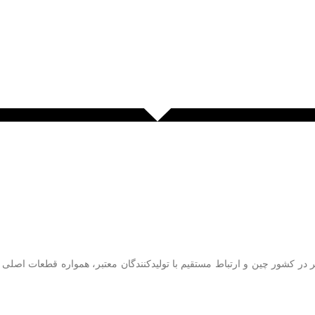
قر در کشور چین و ارتباط مستقیم با تولیدکنندگان معتبر، همواره قطعات اصل