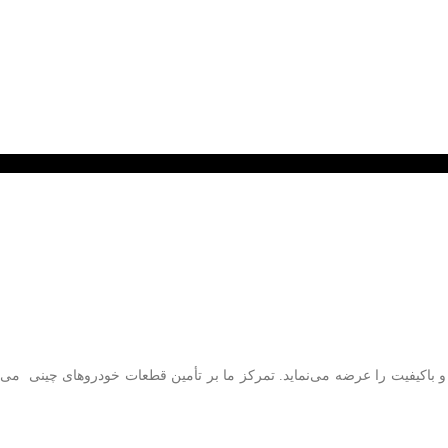
ی و باکیفیت را عرضه می‌نماید. تمرکز ما بر تأمین قطعات خودروهای چینی می