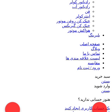
رادیاتور کولر
رادیاتور آب
فن
اینترکولر
خنک کن روغن موتور
خنک کن گیربکس
هواکش موتور
بلبرینگ
صفحه اصلی
وبلاگ
تماس با ما
لیست علاقه مندی ها
مقایسه
ورود / ثبت نام
سبد خرید
بستن
وارد شوید
بستن
هنوز حسابی ندارید؟
یک حساب کاربری ایجاد کنید