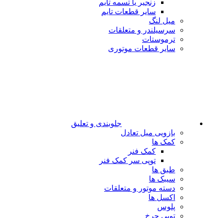
زنجیر یا تسمه تایم
سایر قطعات تایم
میل لنگ
سرسیلندر و متعلقات
ترموستات
سایر قطعات موتوری
جلوبندی و تعلیق
بازویی میل تعادل
کمک ها
کمک فنر
توپی سر کمک فنر
طبق ها
سیبک ها
دسته موتور و متعلقات
اکسل ها
پلوس
توپی چرخ