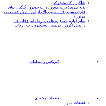
شلگیر و گل‌ پخش‌ کن
بدنه فلزی ( درب موتور ، درب خودرو ، گلگیر ، دیاق
فلزی ، سینی فن ، سینی بالا رادیاتور ، لولا و قفل درب
موتور )
سایر لوازم بدنه ( زه ها ، تریم ها ، انواع قاب ها ،
درپوش اگزوز ، فریم‌ها ، دستگیره درب ، رکاب )
گیربکس و متعلقات
قطعات موتوری
قطعات تایم