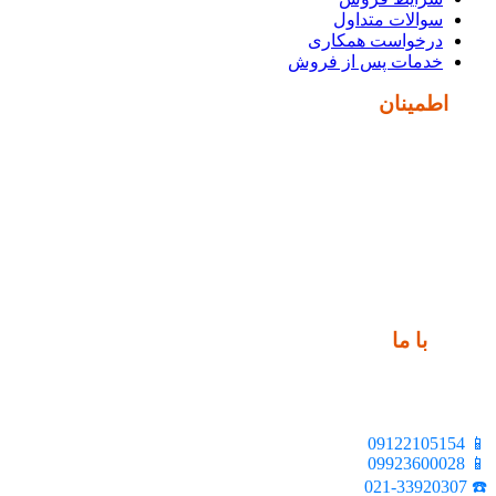
سوالات متداول
درخواست همکاری
خدمات پس از فروش
نماد
اطمینان
ارتباط
با ما
📍 تهران، خیابان ملت، بالاتر از اکباتان، بن بست هنر، ساختمان
بیستون، پلاک 2، واحد 10
📱 09122105154
📱 09923600028
☎️ 021-33920307