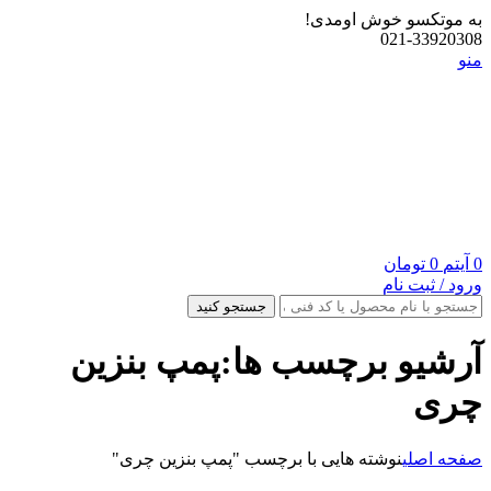
به موتکسو خوش اومدی!
021-33920308
منو
0
آیتم
0
تومان
ورود / ثبت نام
جستجو کنید
آرشیو برچسب ها:پمپ بنزین
چری
صفحه اصلی
نوشته هایی با برچسب "پمپ بنزین چری"