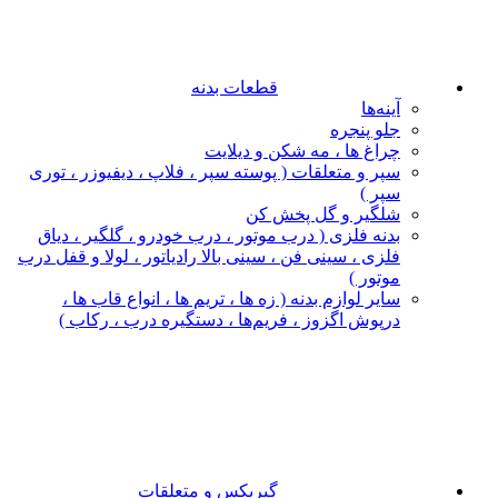
قطعات بدنه
آینه‌ها
جلو پنجره
چراغ‌ ها ، مه‌ شکن و دیلایت
سپر و متعلقات ( پوسته سپر ، فلاپ ، دیفیوزر ، توری
سپر )
شلگیر و گل‌ پخش‌ کن
بدنه فلزی ( درب موتور ، درب خودرو ، گلگیر ، دیاق
فلزی ، سینی فن ، سینی بالا رادیاتور ، لولا و قفل درب
موتور )
سایر لوازم بدنه ( زه ها ، تریم ها ، انواع قاب ها ،
درپوش اگزوز ، فریم‌ها ، دستگیره درب ، رکاب )
گیربکس و متعلقات