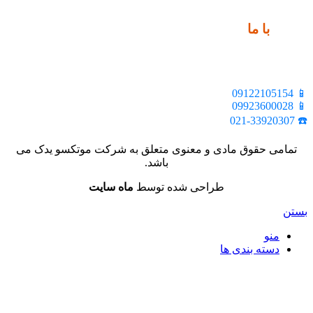
ارتباط
با ما
📍 تهران، خیابان ملت، بالاتر از اکباتان، بن بست هنر، ساختمان
بیستون، پلاک 2، واحد 10
📱 09122105154
📱 09923600028
☎️ 021-33920307
تمامی حقوق مادی و معنوی متعلق به شرکت موتکسو یدک می
باشد.
طراحی شده توسط
ماه سایت
بستن
منو
دسته بندی ها