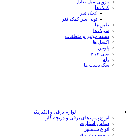
بازویی میل تعادل
کمک ها
کمک فنر
توپی سر کمک فنر
طبق ها
سیبک ها
دسته موتور و متعلقات
اکسل ها
پلوس
توپی چرخ
رام
سگ دست ها
لوازم برقی و الکتریکی
انواع پمپ های برقی و دریچه گاز
دینام و استارت
انواع سنسور
ترموستات برقی