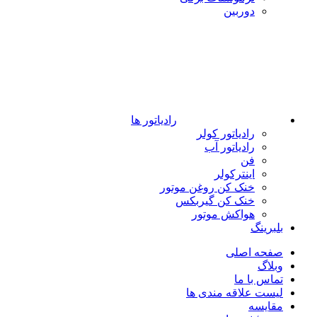
دوربین
رادیاتور ها
رادیاتور کولر
رادیاتور آب
فن
اینترکولر
خنک کن روغن موتور
خنک کن گیربکس
هواکش موتور
بلبرینگ
صفحه اصلی
وبلاگ
تماس با ما
لیست علاقه مندی ها
مقایسه