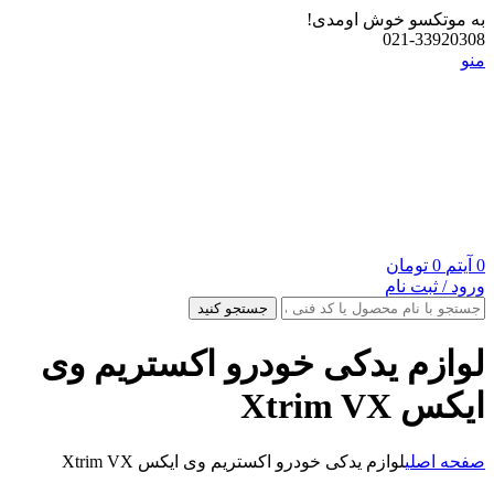
به موتکسو خوش اومدی!
021-33920308
منو
0
آیتم
0
تومان
ورود / ثبت نام
جستجو کنید
لوازم یدکی خودرو اکستریم وی
ایکس Xtrim VX
صفحه اصلی
لوازم یدکی خودرو اکستریم وی ایکس Xtrim VX