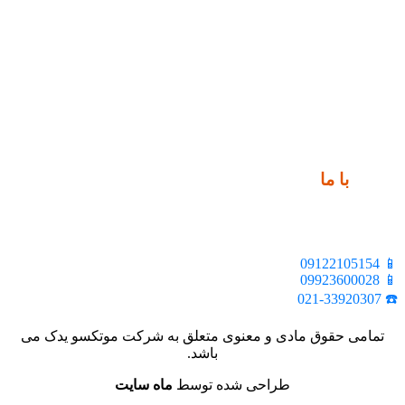
ارتباط
با ما
📍 تهران، خیابان ملت، بالاتر از اکباتان، بن بست هنر، ساختمان
بیستون، پلاک 2، واحد 10
📱 09122105154
📱 09923600028
☎️ 021-33920307
تمامی حقوق مادی و معنوی متعلق به شرکت موتکسو یدک می
باشد.
طراحی شده توسط
ماه سایت