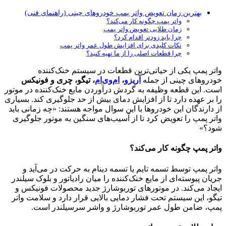
بهترین زمان تعویض واتر پمپ خودروهای چینی (راهنمای فنی)
واتر پمپ چگونه کار می‌کند؟
زمان طلایی تعویض واتر پمپ
چرا باید زودتر اقدام کرد؟
نکات کلیدی برای افزایش طول عمر واتر پمپ
چرا قطعات اصلی را از ما تهیه کنید؟
واتر پمپ یکی از حیاتی‌ترین قطعات در سیستم خنک‌کننده
خودروهای چینی از جمله
آریزو
،
ام‌وی‌ام
، تیگو، چری و فونیکس
است. این قطعه وظیفه به گردش درآوردن مایع خنک‌کننده در موتور
را بر عهده دارد تا از افزایش دمای بیش از حد جلوگیری کند. بسیاری
از دارندگان این خودروها با این سوال مواجه هستند: «چه زمانی باید
واتر پمپ را تعویض کرد تا از آسیب‌های سنگین به موتور جلوگیری
شود؟»
واتر پمپ چگونه کار می‌کند؟
واتر پمپ توسط تسمه تایم یا تسمه دینام به حرکت در می‌آید و
جریان پیوسته‌ای از مایع خنک‌کننده را میان رادیاتور و بلوک سیلندر
ایجاد می‌کند. در موتورهای توربوشارژ جدید محصولات فونیکس و
تیگو، این سیستم تحت فشار دمایی بالایی قرار دارد و سلامت واتر
پمپ، ضامن طول عمر توربوشارژ و واشر سرسیلندر است.