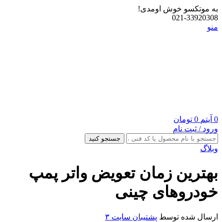
به موتکسو خوش اومدی!
021-33920308
منو
0
آیتم
0
تومان
ورود / ثبت نام
جستجو کنید
وبلاگ
بهترین زمان تعویض واتر پمپ
خودروهای چینی
ارسال شده توسط
پشتیبان سایت ۳