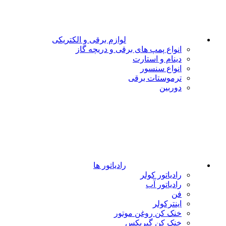
لوازم برقی و الکتریکی
انواع پمپ های برقی و دریچه گاز
دینام و استارت
انواع سنسور
ترموستات برقی
دوربین
رادیاتور ها
رادیاتور کولر
رادیاتور آب
فن
اینترکولر
خنک کن روغن موتور
خنک کن گیربکس