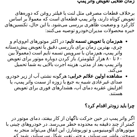
زمان طلایی تعویض واتر پمپ
برخلاف قطعات مصرفی مثل لنت یا فیلتر روغن که دوره‌های
تعویض کوتاه دارند، واتر پمپ قطعه‌ای است که معمولاً بر اساس
کارکرد و وضعیت ظاهری بررسی می‌شود. با این حال، تکنسین‌های
خبره محصولات مدیران‌خودرو توصیه می‌کنند:
هم‌زمان با تعویض تسمه تایم:
در اکثر موتورهای ام‌وی‌ام و
چری، بهترین زمان برای بازرسی دقیق یا تعویض پیش‌دستانه
واتر پمپ، هم‌زمان با سرویس تسمه تایم است (معمولاً بین
۶۰ تا ۸۰ هزار کیلومتر). باز کردن دوباره موتور برای تعویض
واتر پمپ بعد از مدتی، هزینه اجرت بالایی به شما تحمیل
می‌کند.
مشاهده اولین علائم خرابی:
هرگونه نشتی آب از زیر خودرو،
صدای غیرعادی شبیه به جیغ یا زوزه از سمت واتر پمپ، یا
افزایش عقربه دمای آب، هشدارهای فوری برای تعویض
هستند.
چرا باید زودتر اقدام کرد؟
اگر واتر پمپ در حین حرکت ناگهان از کار بیفتد، دمای موتور در
کمتر از چند دقیقه به محدوده خطر می‌رسد. در خودروهای چینی با
موتورهای آلومینیومی و توربوشارژ، این اتفاق می‌تواند منجر به
سوختن واشر سرسیلندر و حتی تغییر شکل سرسیلندر شود که