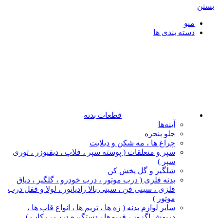
بستن
منو
دسته بندی ها
قطعات بدنه
آینه‌ها
جلو پنجره
چراغ‌ ها ، مه‌ شکن و دیلایت
سپر و متعلقات ( پوسته سپر ، فلاپ ، دیفیوزر ، توری
سپر )
شلگیر و گل‌ پخش‌ کن
بدنه فلزی ( درب موتور ، درب خودرو ، گلگیر ، دیاق
فلزی ، سینی فن ، سینی بالا رادیاتور ، لولا و قفل درب
موتور )
سایر لوازم بدنه ( زه ها ، تریم ها ، انواع قاب ها ،
درپوش اگزوز ، فریم‌ها ، دستگیره درب ، رکاب )