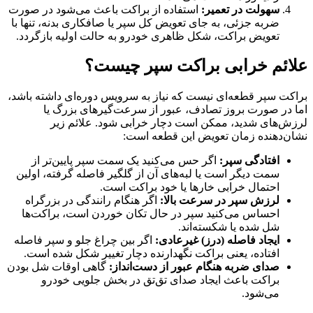
سهولت در تعمیر:
استفاده از براکت باعث می‌شود در صورت
ضربه جزئی، به جای تعویض کل سپر یا صافکاری بدنه، تنها با
تعویض براکت، شکل ظاهری خودرو به حالت اولیه بازگردد.
علائم خرابی براکت سپر چیست؟
براکت سپر قطعه‌ای نیست که نیاز به سرویس دوره‌ای داشته باشد،
اما در صورت بروز تصادف، عبور از سرعت‌گیرهای بزرگ یا
لرزش‌های شدید، ممکن است دچار خرابی شود. علائم زیر
نشان‌دهنده زمان تعویض این قطعه است:
افتادگی سپر:
اگر حس می‌کنید یک سمت سپر پایین‌تر از
سمت دیگر است یا لبه‌های آن از گلگیر فاصله گرفته، اولین
احتمال خرابی خارها یا خود براکت است.
لرزش سپر در سرعت بالا:
اگر هنگام رانندگی در بزرگراه
احساس می‌کنید سپر در حال تکان خوردن است، براکت‌ها
شل شده یا شکسته‌اند.
ایجاد فاصله (درز) غیرعادی:
اگر بین چراغ جلو و سپر فاصله
افتاده، یعنی براکت نگهدارنده دچار تغییر شکل شده است.
صدای ضربه هنگام عبور از دست‌انداز:
گاهی اوقات شل بودن
براکت باعث ایجاد صدای تق‌تق در بخش جلویی خودرو
می‌شود.