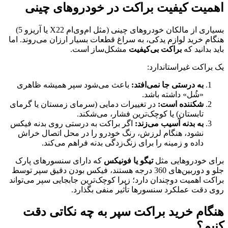
اهمیت کیفیت براکت در خودروهای چینی
بسیاری از مالکان خودروهای چینی (مثل ام‌وی‌ام X22 یا آریزو 5)
هنگام خرید لوازم یدکی، به سراغ قطعات بسیار ارزان می‌روند. اما
باید بدانید که
براکت بی‌کیفیت
مشکل‌ساز است.
یک براکت غیراستاندارد:
به درستی جا نمی‌افتد:
باعث می‌شود سپر همیشه ظاهری
«شُل» داشته باشد.
شکننده است:
در تغییرات دمایی (سرمای زمستان یا گرمای
تابستان) یا کوچک‌ترین فشار، می‌شکند.
به بدنه آسیب می‌زند:
اگر براکت به درستی روی بدنه فیکس
نشود، هنگام لرزش، رنگ خودرو را در محل اتصال خراش
داده و زمینه را برای زنگ‌زدگی بدنه فراهم می‌کند.
برای خودروهایی مثل
تیگو یا فونیکس
که دارای سنسورهای پارک
جلو و دوربین‌های 360 درجه هستند، فیکس بودن دقیق سپر توسط
براکت اهمیت دوچندان دارد؛ زیرا کوچک‌ترین جابجایی سپر می‌تواند
روی دقت عملکرد سنسورها تأثیر منفی بگذارد.
هنگام خرید براکت سپر به چه نکاتی دقت
کنیم؟