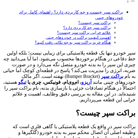
براکت سپر چیست و چه کاربردی دارد؟ راهنمای کامل برای
خودروهای چینی
براکت سپر چیست؟
براکت سپر چه کاربردی دارد؟
علائم خرابی براکت سپر چیست؟
اهمیت کیفیت براکت در خودروهای چینی
هنگام خرید براکت سپر به چه نکاتی دقت کنیم؟
سپر خودرو تنها یک قطعه پلاستیکی برای زیبایی نیست؛ بلکه اولین
خط دفاعی در هنگام برخوردها محسوب می‌شود. اما آیا می‌دانید چه
چیزی این سپر را به بدنه خودرو متصل نگه می‌دارد و در صورت
ضربه، انرژی را مدیریت می‌کند؟ پاسخ در قطعه‌ای کوچک اما حیاتی
به نام
براکت سپر
(Bumper Bracket) نهفته است. اگر مالک
خودروهای چینی مانند
آریزو
، ام‌وی‌ام، فونیکس، چری یا
تیگو
هستید،
احتمالاً در هنگام تصادفات جزئی یا بازسازی بدنه، نام براکت سپر را
شنیده‌اید. در این مقاله به بررسی دقیق وظایف، اهمیت و علائم
خرابی این قطعه می‌پردازیم.
براکت سپر چیست؟
براکت سپر در واقع یک قطعه پلاستیکی یا گاهی فلزی است که
وظیفه اصلی آن اتصال محکم سپر به بدنه خودرو (گلگیرها و