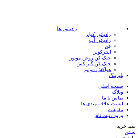
رادیاتور ها
رادیاتور کولر
رادیاتور آب
فن
اینترکولر
خنک کن روغن موتور
خنک کن گیربکس
هواکش موتور
بلبرینگ
صفحه اصلی
وبلاگ
تماس با ما
لیست علاقه مندی ها
مقایسه
ورود / ثبت نام
سبد خرید
بستن
وارد شوید