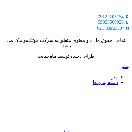
📍 تهران، خیابان ملت، بالاتر از اکباتان، بن بست هنر، ساختمان
بیستون، پلاک 2، واحد 10
📱 09122105154
📱 09923600028
☎️ 021-33920307
تمامی حقوق مادی و معنوی متعلق به شرکت موتکسو یدک می
باشد.
طراحی شده توسط
ماه سایت
بستن
منو
دسته بندی ها