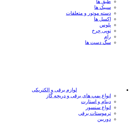
طبق ها
سیبک ها
دسته موتور و متعلقات
اکسل ها
پلوس
توپی چرخ
رام
سگ دست ها
لوازم برقی و الکتریکی
انواع پمپ های برقی و دریچه گاز
دینام و استارت
انواع سنسور
ترموستات برقی
دوربین