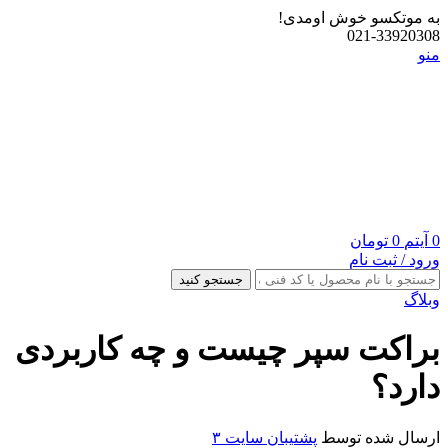
به موتکسو خوش اومدی!
021-33920308
منو
0
آیتم
0
تومان
ورود / ثبت نام
جستجو کنید
وبلاگ
براکت سپر چیست و چه کاربردی
دارد؟
ارسال شده توسط
پشتیبان سایت ۳