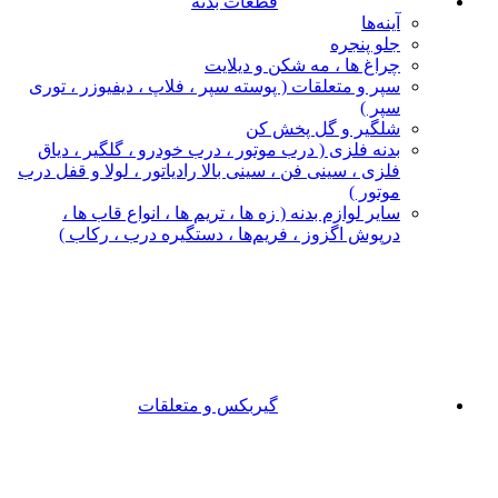
قطعات بدنه
آینه‌ها
جلو پنجره
چراغ‌ ها ، مه‌ شکن و دیلایت
سپر و متعلقات ( پوسته سپر ، فلاپ ، دیفیوزر ، توری
سپر )
شلگیر و گل‌ پخش‌ کن
بدنه فلزی ( درب موتور ، درب خودرو ، گلگیر ، دیاق
فلزی ، سینی فن ، سینی بالا رادیاتور ، لولا و قفل درب
موتور )
سایر لوازم بدنه ( زه ها ، تریم ها ، انواع قاب ها ،
درپوش اگزوز ، فریم‌ها ، دستگیره درب ، رکاب )
گیربکس و متعلقات