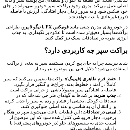
شاسی) است. این قطعه به عنوان واسطه‌ای بین پوسته سپر و بدنه
اصلی عمل می‌کند. بدون وجود براکت، سپر خودرو نمی‌تواند در جای
خود فیکس شود و به مرور زمان دچار افتادگی، لرزش یا فاصله
(درز) غیرعادی با بدنه خواهد شد.
در خودروهای مدرن چینی مانند
فونیکس FX
یا
تیگو 8 پرو
، طراحی
براکت‌ها بسیار دقیق‌تر شده است تا علاوه بر نگهداری، به جذب
انرژی ضربه در تصادفات سبک نیز کمک کنند.
براکت سپر چه کاربردی دارد؟
شاید بپرسید چرا به جای پیچ کردن مستقیم سپر به بدنه، از براکت
استفاده می‌شود؟ دلایل فنی این موضوع عبارتند از:
حفظ فرم ظاهری (فیتینگ):
براکت‌ها تضمین می‌کنند که سپر
کاملاً در امتداد خطوط بدنه، چراغ‌ها و گلگیر قرار بگیرد.
فاصله یا افتادگی سپر معمولاً ناشی از خرابی براکت است.
جذب ضربه:
براکت‌ها به گونه‌ای طراحی شده‌اند که در
تصادفات کوچک، بخشی از فشار وارده به سپر را جذب کرده
و از انتقال آن به شاسی و بدنه اصلی جلوگیری کنند.
ایمنی در تصادفات:
این قطعات باعث می‌شوند سپر در هنگام
برخورد، دچار فروپاشی کنترل‌شده شود که این موضوع از
آسیب جدی به سنسورهای جلو (در خودروهای پیشرفته) یا
رادیاتور محافظت می‌کند.