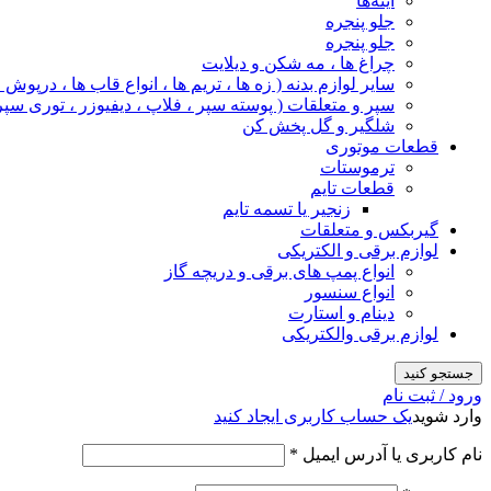
آینه‌ها
جلو پنجره
جلو پنجره
چراغ‌ ها ، مه‌ شکن و دیلایت
سایر لوازم بدنه ( زه ها ، تریم ها ، انواع قاب ها ، درپوش
سپر و متعلقات ( پوسته سپر ، فلاپ ، دیفیوزر ، توری سپر
شلگیر و گل‌ پخش‌ کن
قطعات موتوری
ترموستات
قطعات تایم
زنجیر یا تسمه تایم
گیربکس و متعلقات
لوازم برقی و الکتریکی
انواع پمپ های برقی و دریچه گاز
انواع سنسور
دینام و استارت
لوازم برقی والکتریکی
جستجو کنید
ورود / ثبت نام
وارد شوید
یک حساب کاربری ایجاد کنید
نام کاربری یا آدرس ایمیل
*