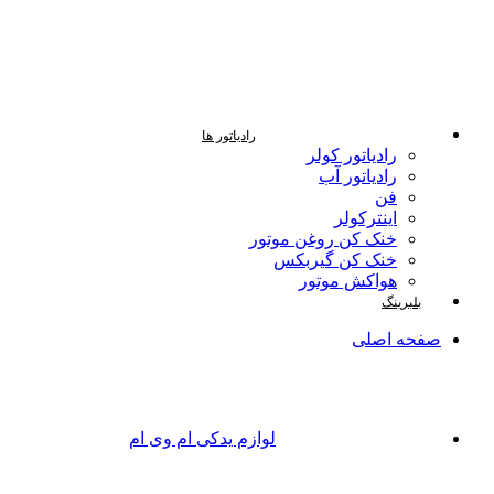
رادیاتور ها
رادیاتور کولر
رادیاتور آب
فن
اینترکولر
خنک کن روغن موتور
خنک کن گیربکس
هواکش موتور
بلبرینگ
صفحه اصلی
لوازم یدکی ام وی ام