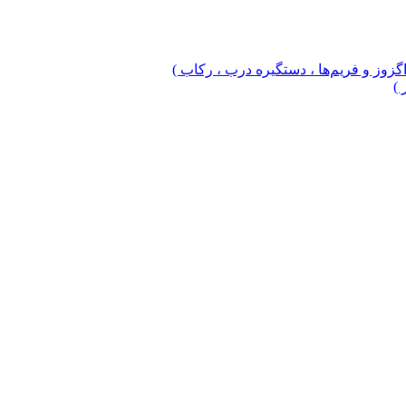
 اگزوز و فریم‌ها ، دستگیره درب ، رکاب )
 )