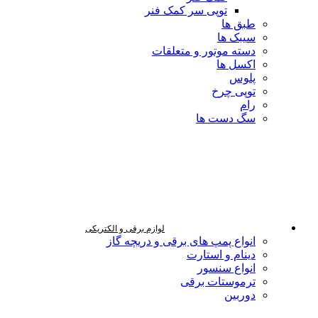
توپی سر کمک فنر
طبق ها
سیبک ها
دسته موتور و متعلقات
اکسل ها
پلوس
توپی چرخ
رام
سگ دست ها
لوازم برقی و الکتریکی
انواع پمپ های برقی و دریچه گاز
دینام و استارت
انواع سنسور
ترموستات برقی
دوربین