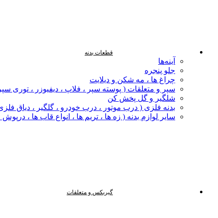
قطعات بدنه
آینه‌ها
جلو پنجره
چراغ‌ ها ، مه‌ شکن و دیلایت
سپر و متعلقات ( پوسته سپر ، فلاپ ، دیفیوزر ، توری سپر
شلگیر و گل‌ پخش‌ کن
بدنه فلزی ( درب موتور ، درب خودرو ، گلگیر ، دیاق فلزی ،
سایر لوازم بدنه ( زه ها ، تریم ها ، انواع قاب ها ، درپوش
گیربکس و متعلقات