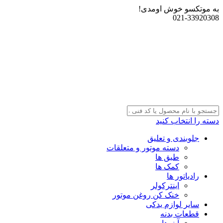
به موتکسو خوش اومدی!
021-33920308
دسته را انتخاب کنید
جلوبندی و تعلیق
دسته موتور و متعلقات
طبق ها
کمک ها
رادیاتور ها
اینترکولر
خنک کن روغن موتور
سایر لوازم یدکی
قطعات بدنه