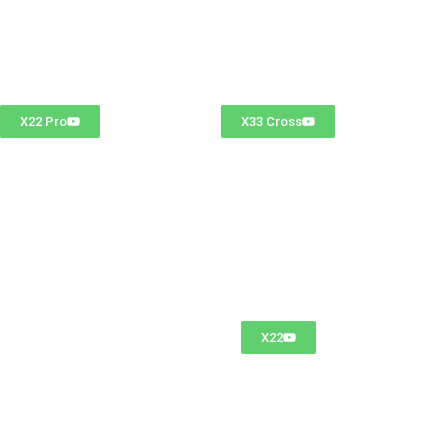
X22 Pro
X33 Cross
X22