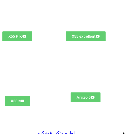
X55 Pro
X55 excellent
Arrizo 5
X33 s
لوازم یدکی فونیکس