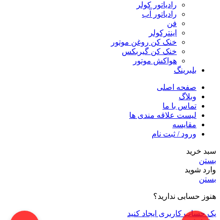
رادیاتور کولر
رادیاتور آب
فن
اینترکولر
خنک کن روغن موتور
خنک کن گیربکس
هواکش موتور
بلبرینگ
صفحه اصلی
وبلاگ
تماس با ما
لیست علاقه مندی ها
مقایسه
ورود / ثبت نام
سبد خرید
بستن
وارد شوید
بستن
هنوز حسابی ندارید؟
یک حساب کاربری ایجاد کنید