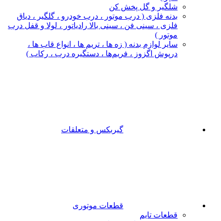
شلگیر و گل‌ پخش‌ کن
بدنه فلزی ( درب موتور ، درب خودرو ، گلگیر ، دیاق
فلزی ، سینی فن ، سینی بالا رادیاتور ، لولا و قفل درب
موتور )
سایر لوازم بدنه ( زه ها ، تریم ها ، انواع قاب ها ،
درپوش اگزوز ، فریم‌ها ، دستگیره درب ، رکاب )
گیربکس و متعلقات
قطعات موتوری
قطعات تایم