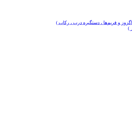
 اگزوز و فریم‌ها ، دستگیره درب ، رکاب )
 )