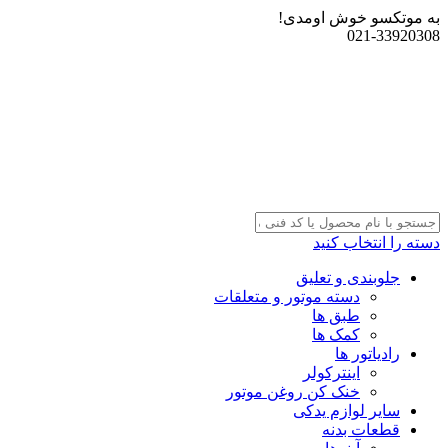
به موتکسو خوش اومدی!
021-33920308
دسته را انتخاب کنید
جلوبندی و تعلیق
دسته موتور و متعلقات
طبق ها
کمک ها
رادیاتور ها
اینترکولر
خنک کن روغن موتور
سایر لوازم یدکی
قطعات بدنه