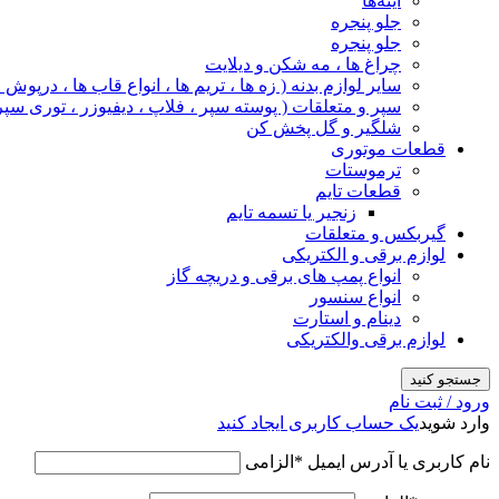
آینه‌ها
جلو پنجره
جلو پنجره
چراغ‌ ها ، مه‌ شکن و دیلایت
سایر لوازم بدنه ( زه ها ، تریم ها ، انواع قاب ها ، درپوش
سپر و متعلقات ( پوسته سپر ، فلاپ ، دیفیوزر ، توری سپر
شلگیر و گل‌ پخش‌ کن
قطعات موتوری
ترموستات
قطعات تایم
زنجیر یا تسمه تایم
گیربکس و متعلقات
لوازم برقی و الکتریکی
انواع پمپ های برقی و دریچه گاز
انواع سنسور
دینام و استارت
لوازم برقی والکتریکی
جستجو کنید
ورود / ثبت نام
وارد شوید
یک حساب کاربری ایجاد کنید
نام کاربری یا آدرس ایمیل
*
الزامی