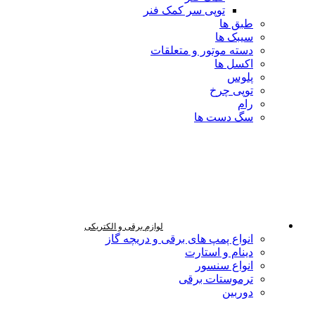
توپی سر کمک فنر
طبق ها
سیبک ها
دسته موتور و متعلقات
اکسل ها
پلوس
توپی چرخ
رام
سگ دست ها
لوازم برقی و الکتریکی
انواع پمپ های برقی و دریچه گاز
دینام و استارت
انواع سنسور
ترموستات برقی
دوربین