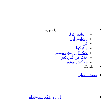
رادیاتور ها
رادیاتور کولر
رادیاتور آب
فن
اینترکولر
خنک کن روغن موتور
خنک کن گیربکس
هواکش موتور
بلبرینگ
صفحه اصلی
لوازم یدکی ام وی ام