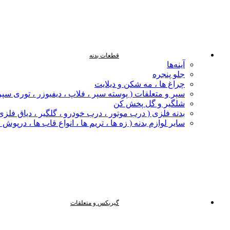
قطعات بدنه
آینه‌ها
جلو پنجره
چراغ‌ ها ، مه‌ شکن و دیلایت
سپر و متعلقات ( پوسته سپر ، فلاپ ، دیفیوزر ، توری سپر
شلگیر و گل‌ پخش‌ کن
بدنه فلزی ( درب موتور ، درب خودرو ، گلگیر ، دیاق فلزی ،
سایر لوازم بدنه ( زه ها ، تریم ها ، انواع قاب ها ، درپوش
گیربکس و متعلقات