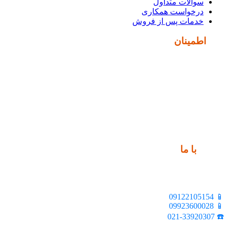
سوالات متداول
درخواست همکاری
خدمات پس از فروش
نماد
اطمینان
ارتباط
با ما
📍 تهران، خیابان ملت، بالاتر از اکباتان، بن بست هنر، ساختمان
بیستون، پلاک 2، واحد 10
📱 09122105154
📱 09923600028
☎️ 021-33920307