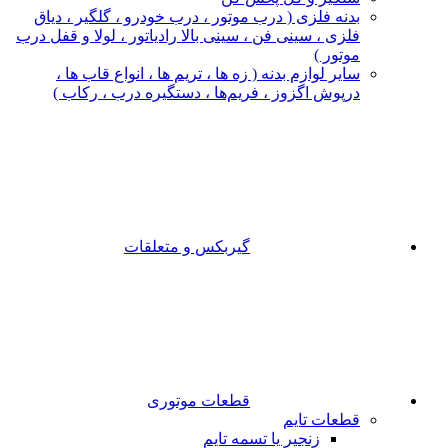
بدنه فلزی ( درب موتور ، درب خودرو ، گلگیر ، دیاق
فلزی ، سینی فن ، سینی بالا رادیاتور ، لولا و قفل درب
موتور )
سایر لوازم بدنه ( زه ها ، تریم ها ، انواع قاب ها ،
درپوش اگزوز ، فریم‌ها ، دستگیره درب ، رکاب )
گیربکس و متعلقات
قطعات موتوری
قطعات تایم
زنجیر یا تسمه تایم