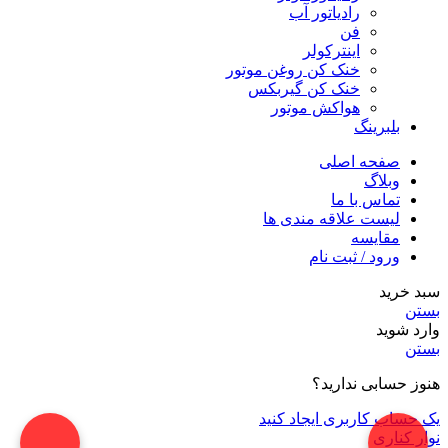
رادیاتور آب
فن
اینترکولر
خنک کن روغن موتور
خنک کن گیربکس
هواکش موتور
بلبرینگ
صفحه اصلی
وبلاگ
تماس با ما
لیست علاقه مندی ها
مقایسه
ورود / ثبت نام
سبد خرید
بستن
وارد شوید
بستن
هنوز حسابی ندارید؟
یک حساب کاربری ایجاد کنید
نوار کناری