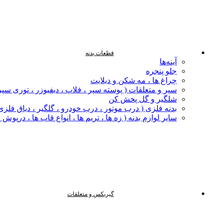
قطعات بدنه
آینه‌ها
جلو پنجره
چراغ‌ ها ، مه‌ شکن و دیلایت
سپر و متعلقات ( پوسته سپر ، فلاپ ، دیفیوزر ، توری سپر
شلگیر و گل‌ پخش‌ کن
بدنه فلزی ( درب موتور ، درب خودرو ، گلگیر ، دیاق فلزی ،
سایر لوازم بدنه ( زه ها ، تریم ها ، انواع قاب ها ، درپوش
گیربکس و متعلقات