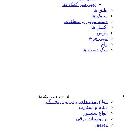
توپی سر کمک فنر
طبق ها
سیبک ها
دسته موتور و متعلقات
اکسل ها
پلوس
توپی چرخ
رام
سگ دست ها
لوازم برقی و الکتریکی
انواع پمپ های برقی و دریچه گاز
دینام و استارت
انواع سنسور
ترموستات برقی
دوربین