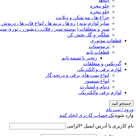
آینه‌ها
جلو پنجره
جلو پنجره
چراغ‌ ها ، مه‌ شکن و دیلایت
سایر لوازم بدنه ( زه ها ، تریم ها ، انواع قاب ها ، درپوش
سپر و متعلقات ( پوسته سپر ، فلاپ ، دیفیوزر ، توری سپر
شلگیر و گل‌ پخش‌ کن
قطعات موتوری
ترموستات
قطعات تایم
زنجیر یا تسمه تایم
گیربکس و متعلقات
لوازم برقی و الکتریکی
انواع پمپ های برقی و دریچه گاز
انواع سنسور
دینام و استارت
لوازم برقی والکتریکی
جستجو کنید
ورود / ثبت نام
وارد شوید
یک حساب کاربری ایجاد کنید
نام کاربری یا آدرس ایمیل
*
الزامی