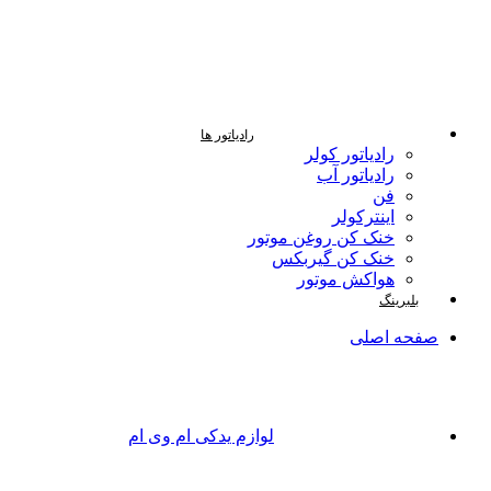
رادیاتور ها
رادیاتور کولر
رادیاتور آب
فن
اینترکولر
خنک کن روغن موتور
خنک کن گیربکس
هواکش موتور
بلبرینگ
صفحه اصلی
لوازم یدکی ام وی ام