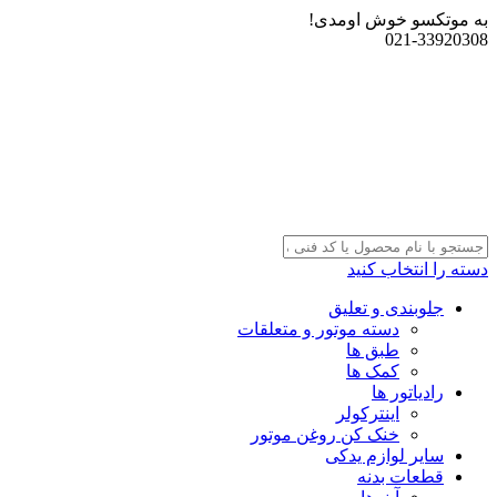
به موتکسو خوش اومدی!
021-33920308
دسته را انتخاب کنید
جلوبندی و تعلیق
دسته موتور و متعلقات
طبق ها
کمک ها
رادیاتور ها
اینترکولر
خنک کن روغن موتور
سایر لوازم یدکی
قطعات بدنه