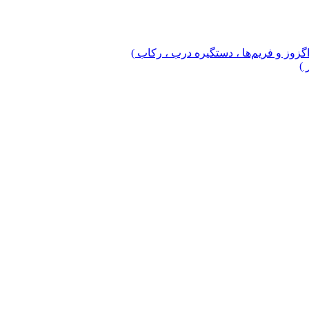
 اگزوز و فریم‌ها ، دستگیره درب ، رکاب )
 )