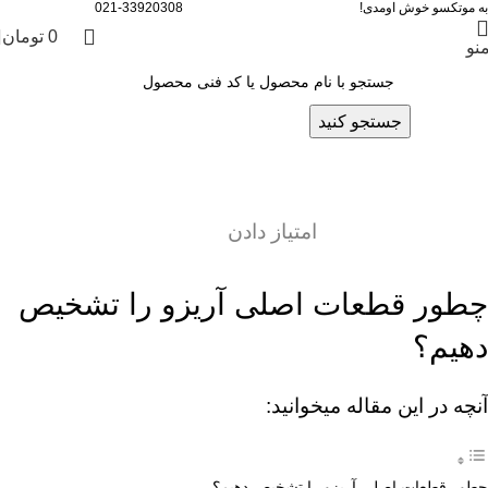
به موتکسو خوش اومدی!
021-33920308
وبلاگ
0
تومان
چطور قطعات اصلی آریزو را تشخیص
نو
دهیم؟
جستجو کنید
ارسال شده توسط
پشتیبان سایت ۳
روشن خرداد 19, 1405
0
نظرات
امتیاز دادن
چطور قطعات اصلی آریزو را تشخیص
دهیم؟
آنچه در این مقاله میخوانید:
چطور قطعات اصلی آریزو را تشخیص دهیم؟