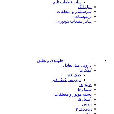
سایر قطعات تایم
میل لنگ
سرسیلندر و متعلقات
ترموستات
سایر قطعات موتوری
جلوبندی و تعلیق
بازویی میل تعادل
کمک ها
کمک فنر
توپی سر کمک فنر
طبق ها
سیبک ها
دسته موتور و متعلقات
اکسل ها
پلوس
توپی چرخ
رام