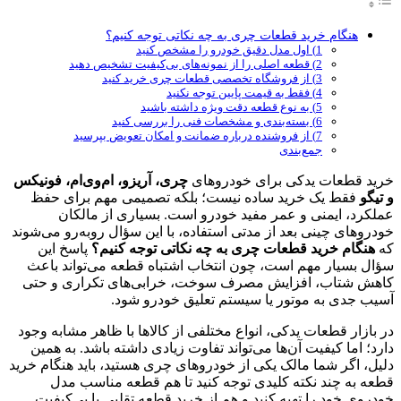
هنگام خرید قطعات چری به چه نکاتی توجه کنیم؟
1) اول مدل دقیق خودرو را مشخص کنید
2) قطعه اصلی را از نمونه‌های بی‌کیفیت تشخیص دهید
3) از فروشگاه تخصصی قطعات چری خرید کنید
4) فقط به قیمت پایین توجه نکنید
5) به نوع قطعه دقت ویژه داشته باشید
6) بسته‌بندی و مشخصات فنی را بررسی کنید
7) از فروشنده درباره ضمانت و امکان تعویض بپرسید
جمع‌بندی
خرید قطعات یدکی برای خودروهای
چری، آریزو، ام‌وی‌ام، فونیکس
و تیگو
فقط یک خرید ساده نیست؛ بلکه تصمیمی مهم برای حفظ
عملکرد، ایمنی و عمر مفید خودرو است. بسیاری از مالکان
خودروهای چینی بعد از مدتی استفاده، با این سؤال روبه‌رو می‌شوند
که
هنگام خرید قطعات چری به چه نکاتی توجه کنیم؟
پاسخ این
سؤال بسیار مهم است، چون انتخاب اشتباه قطعه می‌تواند باعث
کاهش شتاب، افزایش مصرف سوخت، خرابی‌های تکراری و حتی
آسیب جدی به موتور یا سیستم تعلیق خودرو شود.
در بازار قطعات یدکی، انواع مختلفی از کالاها با ظاهر مشابه وجود
دارد؛ اما کیفیت آن‌ها می‌تواند تفاوت زیادی داشته باشد. به همین
دلیل، اگر شما مالک یکی از خودروهای چری هستید، باید هنگام خرید
قطعه به چند نکته کلیدی توجه کنید تا هم قطعه مناسب مدل
خودروی خود را تهیه کنید و هم از خرید قطعه تقلبی یا بی‌کیفیت