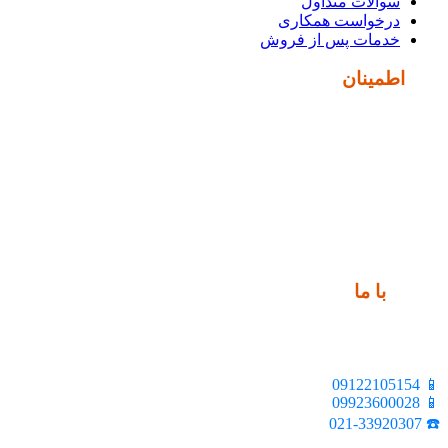
سوالات متداول
درخواست همکاری
خدمات پس از فروش
نماد
اطمینان
ارتباط
با ما
📍 تهران، خیابان ملت، بالاتر از اکباتان، بن بست هنر، ساختمان
بیستون، پلاک 2، واحد 10
📱 09122105154
📱 09923600028
☎️ 021-33920307