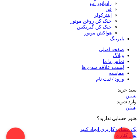
رادیاتور آب
فن
اینترکولر
خنک کن روغن موتور
خنک کن گیربکس
هواکش موتور
بلبرینگ
صفحه اصلی
وبلاگ
تماس با ما
لیست علاقه مندی ها
مقایسه
ورود / ثبت نام
سبد خرید
بستن
وارد شوید
بستن
هنوز حسابی ندارید؟
یک حساب کاربری ایجاد کنید
نوار کناری