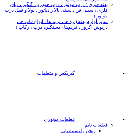
بدنه فلزی ( درب موتور ، درب خودرو ، گلگیر ، دیاق
فلزی ، سینی فن ، سینی بالا رادیاتور ، لولا و قفل درب
موتور )
سایر لوازم بدنه ( زه ها ، تریم ها ، انواع قاب ها ،
درپوش اگزوز ، فریم‌ها ، دستگیره درب ، رکاب )
گیربکس و متعلقات
قطعات موتوری
قطعات تایم
زنجیر یا تسمه تایم