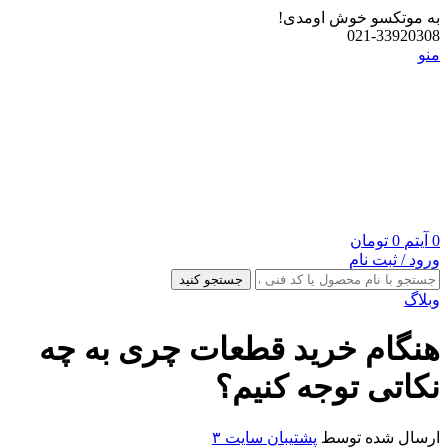
به موتکسو خوش اومدی!
021-33920308
منو
0
آیتم
0
تومان
ورود / ثبت نام
جستجو کنید
وبلاگ
هنگام خرید قطعات چری به چه
نکاتی توجه کنیم؟
ارسال شده توسط
پشتیبان سایت ۳