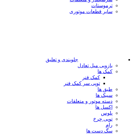
ترموستات
سایر قطعات موتوری
جلوبندی و تعلیق
بازویی میل تعادل
کمک ها
کمک فنر
توپی سر کمک فنر
طبق ها
سیبک ها
دسته موتور و متعلقات
اکسل ها
پلوس
توپی چرخ
رام
سگ دست ها