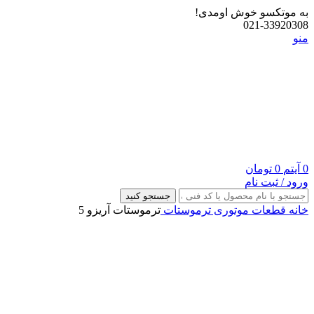
به موتکسو خوش اومدی!
021-33920308
منو
0
آیتم
0
تومان
ورود / ثبت نام
جستجو کنید
خانه
قطعات موتوری
ترموستات
ترموستات آریزو 5