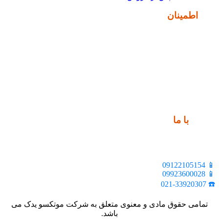
نماد
اطمینان
ارتباط
با ما
📍 تهران، خیابان ملت، بالاتر از اکباتان، بن بست هنر، ساختمان
بیستون، پلاک 2، واحد 10
📱 09122105154
📱 09923600028
☎️ 021-33920307
تمامی حقوق مادی و معنوی متعلق به شرکت موتکسو یدک می
باشد.