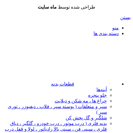
طراحی شده توسط
ماه سایت
بستن
منو
دسته بندی ها
قطعات بدنه
آینه‌ها
جلو پنجره
چراغ‌ ها ، مه‌ شکن و دیلایت
سپر و متعلقات ( پوسته سپر ، فلاپ ، دیفیوزر ، توری
سپر )
شلگیر و گل‌ پخش‌ کن
بدنه فلزی ( درب موتور ، درب خودرو ، گلگیر ، دیاق
فلزی ، سینی فن ، سینی بالا رادیاتور ، لولا و قفل درب