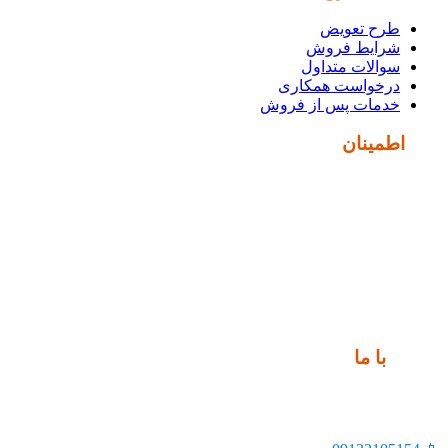
طرح تعویض
شرایط فروش
سوالات متداول
درخواست همکاری
خدمات پس از فروش
نماد
اطمینان
ارتباط
با ما
📍 تهران، خیابان ملت، بالاتر از اکباتان، بن بست هنر، ساختمان
بیستون، پلاک 2، واحد 10