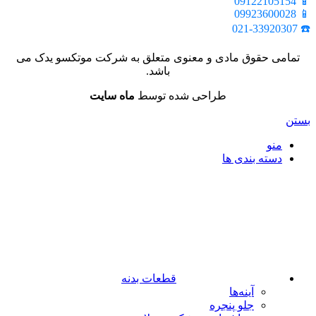
📱 09122105154
📱 09923600028
☎️ 021-33920307
تمامی حقوق مادی و معنوی متعلق به شرکت موتکسو یدک می
باشد.
طراحی شده توسط
ماه سایت
بستن
منو
دسته بندی ها
قطعات بدنه
آینه‌ها
جلو پنجره