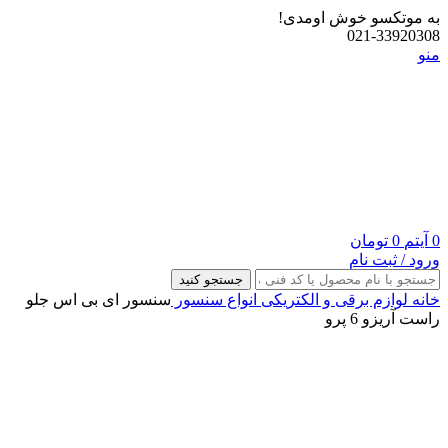
به موتکسو خوش اومدی!
021-33920308
منو
0
آیتم
0
تومان
ورود / ثبت نام
جستجو کنید
خانه
لوازم برقی و الکتریکی
انواع سنسور
سنسور ای بی اس جلو
راست آریزو 6 پرو