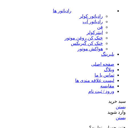
رادیاتور ها
رادیاتور کولر
رادیاتور آب
فن
اینترکولر
خنک کن روغن موتور
خنک کن گیربکس
هواکش موتور
بلبرینگ
صفحه اصلی
وبلاگ
تماس با ما
لیست علاقه مندی ها
مقایسه
ورود / ثبت نام
سبد خرید
بستن
وارد شوید
بستن
هنوز حسابی ندارید؟