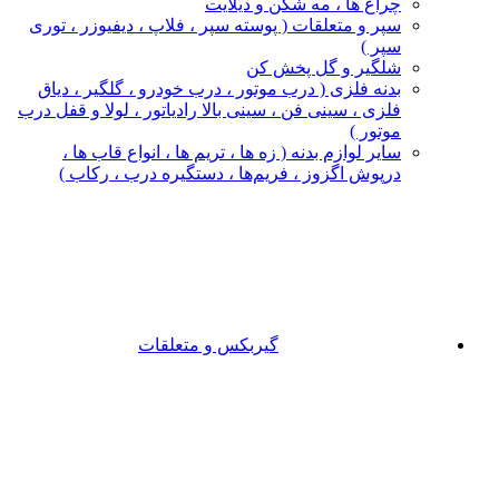
چراغ‌ ها ، مه‌ شکن و دیلایت
سپر و متعلقات ( پوسته سپر ، فلاپ ، دیفیوزر ، توری
سپر )
شلگیر و گل‌ پخش‌ کن
بدنه فلزی ( درب موتور ، درب خودرو ، گلگیر ، دیاق
فلزی ، سینی فن ، سینی بالا رادیاتور ، لولا و قفل درب
موتور )
سایر لوازم بدنه ( زه ها ، تریم ها ، انواع قاب ها ،
درپوش اگزوز ، فریم‌ها ، دستگیره درب ، رکاب )
گیربکس و متعلقات