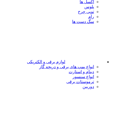
اکسل ها
پلوس
توپی چرخ
رام
سگ دست ها
لوازم برقی و الکتریکی
انواع پمپ های برقی و دریچه گاز
دینام و استارت
انواع سنسور
ترموستات برقی
دوربین