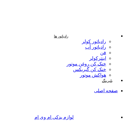
رادیاتور ها
رادیاتور کولر
رادیاتور آب
فن
اینترکولر
خنک کن روغن موتور
خنک کن گیربکس
هواکش موتور
بلبرینگ
صفحه اصلی
لوازم یدکی ام وی ام