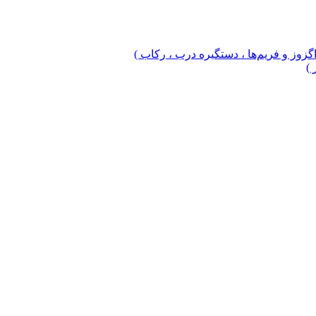
 اگزوز و فریم‌ها ، دستگیره درب ، رکاب )
 )