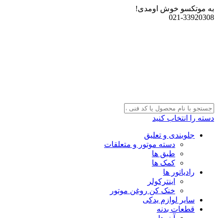
به موتکسو خوش اومدی!
021-33920308
دسته را انتخاب کنید
جلوبندی و تعلیق
دسته موتور و متعلقات
طبق ها
کمک ها
رادیاتور ها
اینترکولر
خنک کن روغن موتور
سایر لوازم یدکی
قطعات بدنه