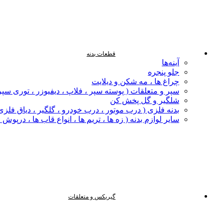
قطعات بدنه
آینه‌ها
جلو پنجره
چراغ‌ ها ، مه‌ شکن و دیلایت
سپر و متعلقات ( پوسته سپر ، فلاپ ، دیفیوزر ، توری سپر
شلگیر و گل‌ پخش‌ کن
بدنه فلزی ( درب موتور ، درب خودرو ، گلگیر ، دیاق فلزی ،
سایر لوازم بدنه ( زه ها ، تریم ها ، انواع قاب ها ، درپوش
گیربکس و متعلقات