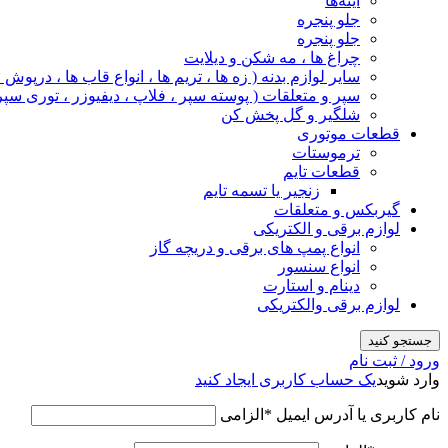
آینه‌ها
جلو پنجره
جلو پنجره
چراغ‌ ها ، مه‌ شکن و دیلایت
سایر لوازم بدنه ( زه ها ، تریم ها ، انواع قاب ها ، درپوش
سپر و متعلقات ( پوسته سپر ، فلاپ ، دیفیوزر ، توری سپر
شلگیر و گل‌ پخش‌ کن
قطعات موتوری
ترموستات
قطعات تایم
زنجیر یا تسمه تایم
گیربکس و متعلقات
لوازم برقی و الکتریکی
انواع پمپ های برقی و دریچه گاز
انواع سنسور
دینام و استارت
لوازم برقی والکتریکی
جستجو کنید
ورود / ثبت نام
وارد شوید
یک حساب کاربری ایجاد کنید
نام کاربری یا آدرس ایمیل
*
الزامی