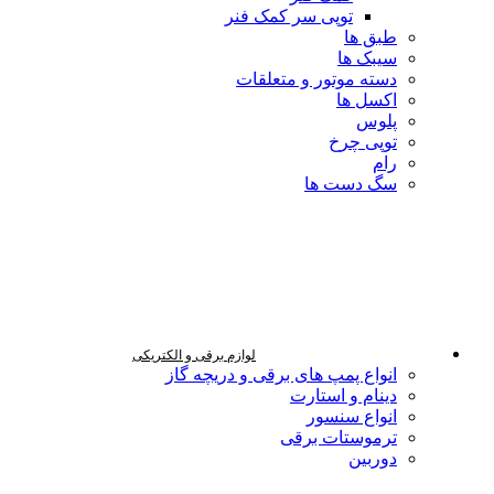
توپی سر کمک فنر
طبق ها
سیبک ها
دسته موتور و متعلقات
اکسل ها
پلوس
توپی چرخ
رام
سگ دست ها
لوازم برقی و الکتریکی
انواع پمپ های برقی و دریچه گاز
دینام و استارت
انواع سنسور
ترموستات برقی
دوربین