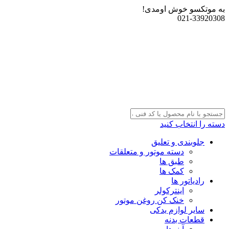
به موتکسو خوش اومدی!
021-33920308
دسته را انتخاب کنید
جلوبندی و تعلیق
دسته موتور و متعلقات
طبق ها
کمک ها
رادیاتور ها
اینترکولر
خنک کن روغن موتور
سایر لوازم یدکی
قطعات بدنه