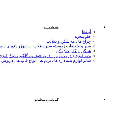
قطعات بدنه
آینه‌ها
جلو پنجره
چراغ‌ ها ، مه‌ شکن و دیلایت
سپر و متعلقات ( پوسته سپر ، فلاپ ، دیفیوزر ، توری سپر
شلگیر و گل‌ پخش‌ کن
بدنه فلزی ( درب موتور ، درب خودرو ، گلگیر ، دیاق فلزی ،
سایر لوازم بدنه ( زه ها ، تریم ها ، انواع قاب ها ، درپوش
گیربکس و متعلقات