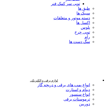
توپی سر کمک فنر
طبق ها
سیبک ها
دسته موتور و متعلقات
اکسل ها
پلوس
توپی چرخ
رام
سگ دست ها
لوازم برقی و الکتریکی
انواع پمپ های برقی و دریچه گاز
دینام و استارت
انواع سنسور
ترموستات برقی
دوربین