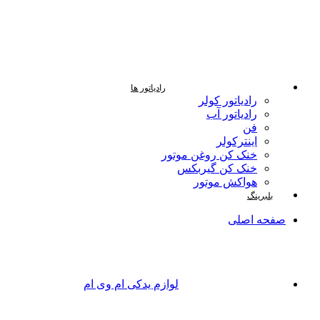
رادیاتور ها
رادیاتور کولر
رادیاتور آب
فن
اینترکولر
خنک کن روغن موتور
خنک کن گیربکس
هواکش موتور
بلبرینگ
صفحه اصلی
لوازم یدکی ام وی ام