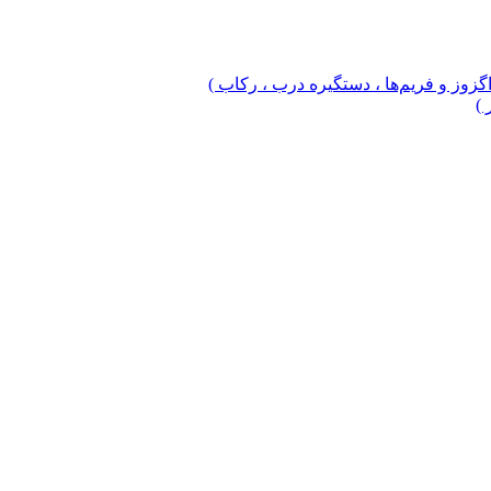
 اگزوز و فریم‌ها ، دستگیره درب ، رکاب )
 )