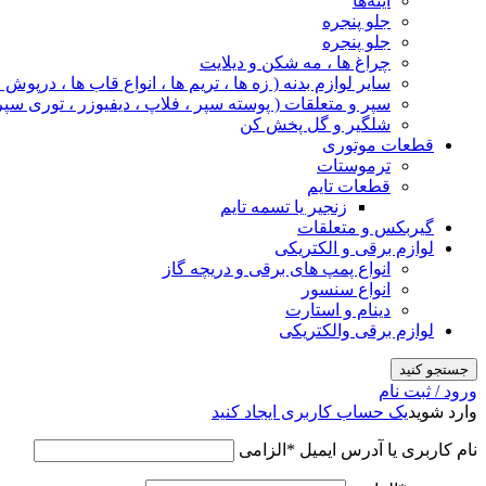
آینه‌ها
جلو پنجره
جلو پنجره
چراغ‌ ها ، مه‌ شکن و دیلایت
سایر لوازم بدنه ( زه ها ، تریم ها ، انواع قاب ها ، درپوش
سپر و متعلقات ( پوسته سپر ، فلاپ ، دیفیوزر ، توری سپر
شلگیر و گل‌ پخش‌ کن
قطعات موتوری
ترموستات
قطعات تایم
زنجیر یا تسمه تایم
گیربکس و متعلقات
لوازم برقی و الکتریکی
انواع پمپ های برقی و دریچه گاز
انواع سنسور
دینام و استارت
لوازم برقی والکتریکی
جستجو کنید
ورود / ثبت نام
وارد شوید
یک حساب کاربری ایجاد کنید
نام کاربری یا آدرس ایمیل
*
الزامی