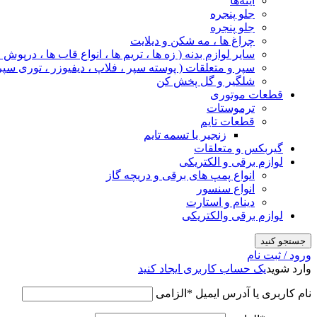
آینه‌ها
جلو پنجره
جلو پنجره
چراغ‌ ها ، مه‌ شکن و دیلایت
سایر لوازم بدنه ( زه ها ، تریم ها ، انواع قاب ها ، درپوش
سپر و متعلقات ( پوسته سپر ، فلاپ ، دیفیوزر ، توری سپر
شلگیر و گل‌ پخش‌ کن
قطعات موتوری
ترموستات
قطعات تایم
زنجیر یا تسمه تایم
گیربکس و متعلقات
لوازم برقی و الکتریکی
انواع پمپ های برقی و دریچه گاز
انواع سنسور
دینام و استارت
لوازم برقی والکتریکی
جستجو کنید
ورود / ثبت نام
وارد شوید
یک حساب کاربری ایجاد کنید
نام کاربری یا آدرس ایمیل
*
الزامی