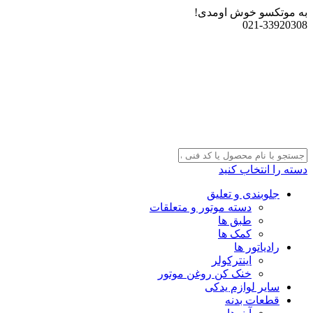
به موتکسو خوش اومدی!
021-33920308
دسته را انتخاب کنید
جلوبندی و تعلیق
دسته موتور و متعلقات
طبق ها
کمک ها
رادیاتور ها
اینترکولر
خنک کن روغن موتور
سایر لوازم یدکی
قطعات بدنه