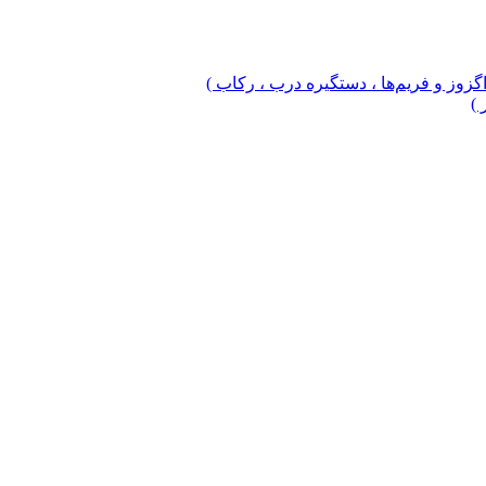
 اگزوز و فریم‌ها ، دستگیره درب ، رکاب )
 )