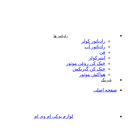
رادیاتور ها
رادیاتور کولر
رادیاتور آب
فن
اینترکولر
خنک کن روغن موتور
خنک کن گیربکس
هواکش موتور
بلبرینگ
صفحه اصلی
لوازم یدکی ام وی ام