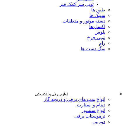
توپی سر کمک فنر
طبق ها
سیبک ها
دسته موتور و متعلقات
اکسل ها
پلوس
توپی چرخ
رام
سگ دست ها
لوازم برقی و الکتریکی
انواع پمپ های برقی و دریچه گاز
دینام و استارت
انواع سنسور
ترموستات برقی
دوربین