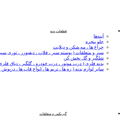
قطعات بدنه
آینه‌ها
جلو پنجره
چراغ‌ ها ، مه‌ شکن و دیلایت
سپر و متعلقات ( پوسته سپر ، فلاپ ، دیفیوزر ، توری سپر
شلگیر و گل‌ پخش‌ کن
بدنه فلزی ( درب موتور ، درب خودرو ، گلگیر ، دیاق فلزی ،
سایر لوازم بدنه ( زه ها ، تریم ها ، انواع قاب ها ، درپوش
گیربکس و متعلقات