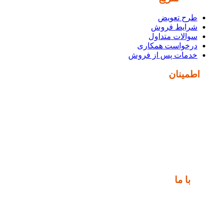
طرح تعویض
شرایط فروش
سوالات متداول
درخواست همکاری
خدمات پس از فروش
نماد
اطمینان
ارتباط
با ما
📍 تهران، خیابان ملت، بالاتر از اکباتان، بن بست هنر، ساختمان
بیستون، پلاک 2، واحد 10