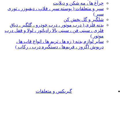
چراغ‌ ها ، مه‌ شکن و دیلایت
سپر و متعلقات ( پوسته سپر ، فلاپ ، دیفیوزر ، توری
سپر )
شلگیر و گل‌ پخش‌ کن
بدنه فلزی ( درب موتور ، درب خودرو ، گلگیر ، دیاق
فلزی ، سینی فن ، سینی بالا رادیاتور ، لولا و قفل درب
موتور )
سایر لوازم بدنه ( زه ها ، تریم ها ، انواع قاب ها ،
درپوش اگزوز ، فریم‌ها ، دستگیره درب ، رکاب )
گیربکس و متعلقات