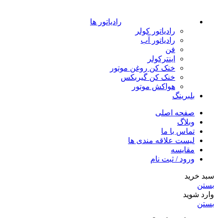
رادیاتور ها
رادیاتور کولر
رادیاتور آب
فن
اینترکولر
خنک کن روغن موتور
خنک کن گیربکس
هواکش موتور
بلبرینگ
صفحه اصلی
وبلاگ
تماس با ما
لیست علاقه مندی ها
مقایسه
ورود / ثبت نام
سبد خرید
بستن
وارد شوید
بستن