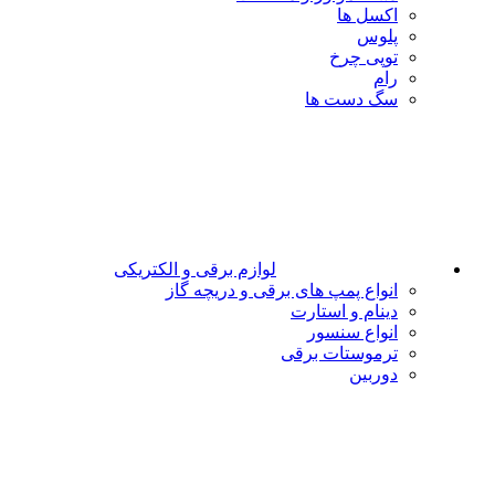
اکسل ها
پلوس
توپی چرخ
رام
سگ دست ها
لوازم برقی و الکتریکی
انواع پمپ های برقی و دریچه گاز
دینام و استارت
انواع سنسور
ترموستات برقی
دوربین