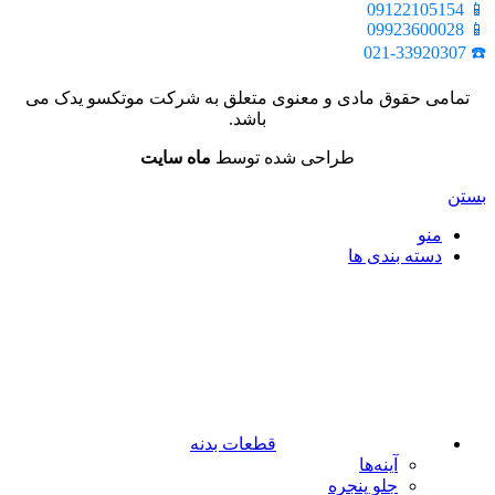
📱 09122105154
📱 09923600028
☎️ 021-33920307
تمامی حقوق مادی و معنوی متعلق به شرکت موتکسو یدک می
باشد.
طراحی شده توسط
ماه سایت
بستن
منو
دسته بندی ها
قطعات بدنه
آینه‌ها
جلو پنجره