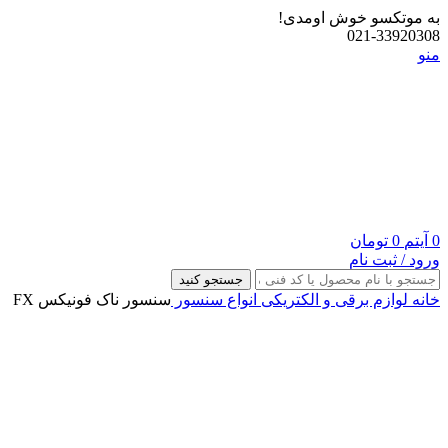
به موتکسو خوش اومدی!
021-33920308
منو
0
آیتم
0
تومان
ورود / ثبت نام
جستجو کنید
خانه
لوازم برقی و الکتریکی
انواع سنسور
سنسور ناک فونیکس FX