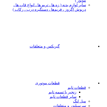
موتور )
سایر لوازم بدنه ( زه ها ، تریم ها ، انواع قاب ها ،
درپوش اگزوز ، فریم‌ها ، دستگیره درب ، رکاب )
گیربکس و متعلقات
قطعات موتوری
قطعات تایم
زنجیر یا تسمه تایم
سایر قطعات تایم
میل لنگ
سرسیلندر و متعلقات