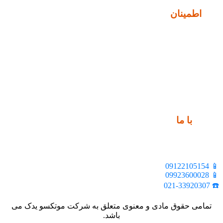
نماد
اطمینان
ارتباط
با ما
📍 تهران، خیابان ملت، بالاتر از اکباتان، بن بست هنر، ساختمان
بیستون، پلاک 2، واحد 10
📱 09122105154
📱 09923600028
☎️ 021-33920307
تمامی حقوق مادی و معنوی متعلق به شرکت موتکسو یدک می
باشد.