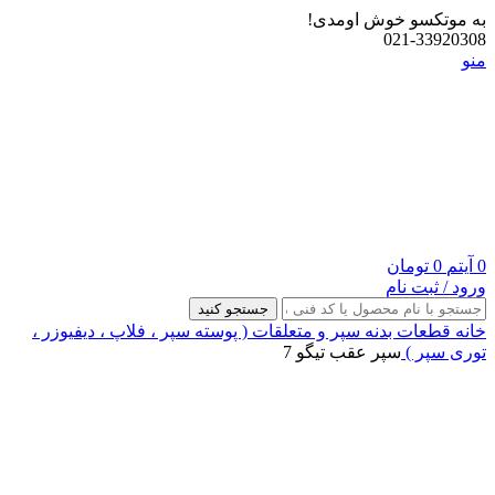
به موتکسو خوش اومدی!
021-33920308
منو
0
آیتم
0
تومان
ورود / ثبت نام
جستجو کنید
خانه
قطعات بدنه
سپر و متعلقات ( پوسته سپر ، فلاپ ، دیفیوزر ،
توری سپر )
سپر عقب تیگو 7