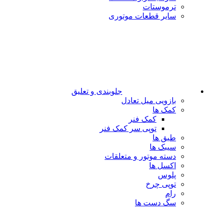
ترموستات
سایر قطعات موتوری
جلوبندی و تعلیق
بازویی میل تعادل
کمک ها
کمک فنر
توپی سر کمک فنر
طبق ها
سیبک ها
دسته موتور و متعلقات
اکسل ها
پلوس
توپی چرخ
رام
سگ دست ها