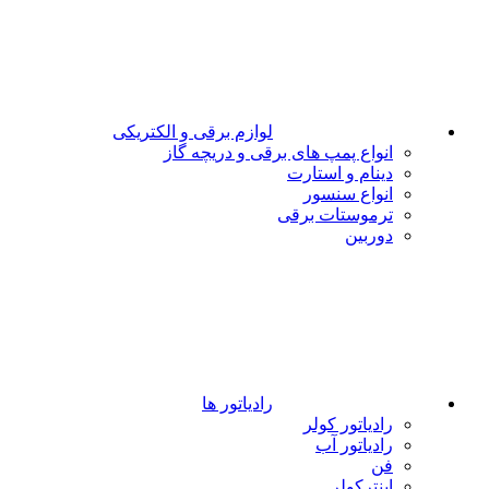
لوازم برقی و الکتریکی
انواع پمپ های برقی و دریچه گاز
دینام و استارت
انواع سنسور
ترموستات برقی
دوربین
رادیاتور ها
رادیاتور کولر
رادیاتور آب
فن
اینترکولر