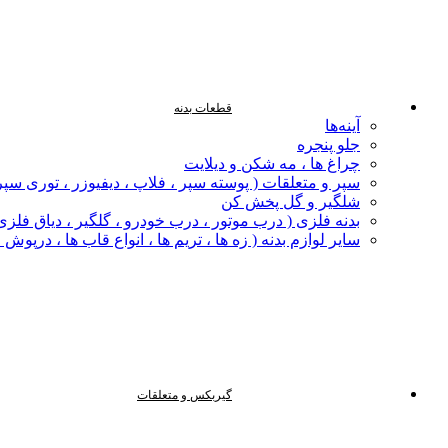
قطعات بدنه
آینه‌ها
جلو پنجره
چراغ‌ ها ، مه‌ شکن و دیلایت
سپر و متعلقات ( پوسته سپر ، فلاپ ، دیفیوزر ، توری سپر
شلگیر و گل‌ پخش‌ کن
بدنه فلزی ( درب موتور ، درب خودرو ، گلگیر ، دیاق فلزی ،
سایر لوازم بدنه ( زه ها ، تریم ها ، انواع قاب ها ، درپوش
گیربکس و متعلقات