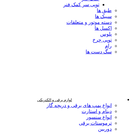
توپی سر کمک فنر
طبق ها
سیبک ها
دسته موتور و متعلقات
اکسل ها
پلوس
توپی چرخ
رام
سگ دست ها
لوازم برقی و الکتریکی
انواع پمپ های برقی و دریچه گاز
دینام و استارت
انواع سنسور
ترموستات برقی
دوربین