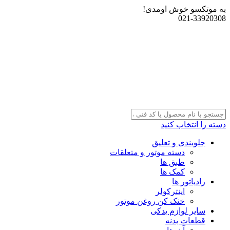
به موتکسو خوش اومدی!
021-33920308
دسته را انتخاب کنید
جلوبندی و تعلیق
دسته موتور و متعلقات
طبق ها
کمک ها
رادیاتور ها
اینترکولر
خنک کن روغن موتور
سایر لوازم یدکی
قطعات بدنه