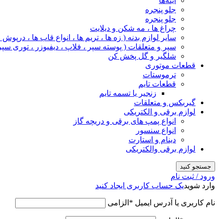
آینه‌ها
جلو پنجره
جلو پنجره
چراغ‌ ها ، مه‌ شکن و دیلایت
سایر لوازم بدنه ( زه ها ، تریم ها ، انواع قاب ها ، درپوش
سپر و متعلقات ( پوسته سپر ، فلاپ ، دیفیوزر ، توری سپر
شلگیر و گل‌ پخش‌ کن
قطعات موتوری
ترموستات
قطعات تایم
زنجیر یا تسمه تایم
گیربکس و متعلقات
لوازم برقی و الکتریکی
انواع پمپ های برقی و دریچه گاز
انواع سنسور
دینام و استارت
لوازم برقی والکتریکی
جستجو کنید
ورود / ثبت نام
وارد شوید
یک حساب کاربری ایجاد کنید
نام کاربری یا آدرس ایمیل
*
الزامی