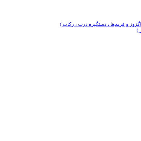
 اگزوز و فریم‌ها ، دستگیره درب ، رکاب )
 )