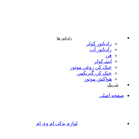
رادیاتور ها
رادیاتور کولر
رادیاتور آب
فن
اینترکولر
خنک کن روغن موتور
خنک کن گیربکس
هواکش موتور
بلبرینگ
صفحه اصلی
لوازم یدکی ام وی ام