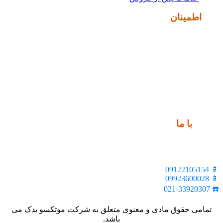
نماد
اطمینان
ارتباط
با ما
📍 تهران، خیابان ملت، بالاتر از اکباتان، بن بست هنر، ساختمان
بیستون، پلاک 2، واحد 10
📱 09122105154
📱 09923600028
☎️ 021-33920307
تمامی حقوق مادی و معنوی متعلق به شرکت موتکسو یدک می
باشد.