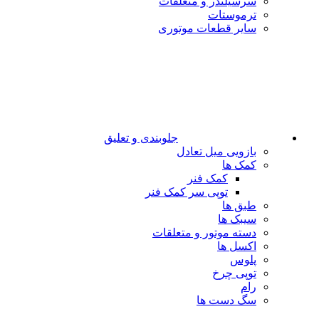
سرسیلندر و متعلقات
ترموستات
سایر قطعات موتوری
جلوبندی و تعلیق
بازویی میل تعادل
کمک ها
کمک فنر
توپی سر کمک فنر
طبق ها
سیبک ها
دسته موتور و متعلقات
اکسل ها
پلوس
توپی چرخ
رام
سگ دست ها