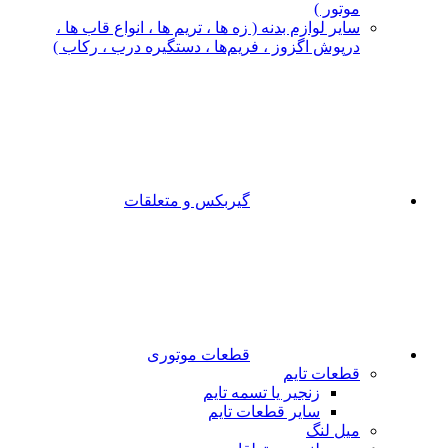
موتور )
سایر لوازم بدنه ( زه ها ، تریم ها ، انواع قاب ها ،
درپوش اگزوز ، فریم‌ها ، دستگیره درب ، رکاب )
گیربکس و متعلقات
قطعات موتوری
قطعات تایم
زنجیر یا تسمه تایم
سایر قطعات تایم
میل لنگ