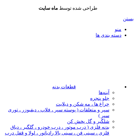
طراحی شده توسط
ماه سایت
بستن
منو
دسته بندی ها
قطعات بدنه
آینه‌ها
جلو پنجره
چراغ‌ ها ، مه‌ شکن و دیلایت
سپر و متعلقات ( پوسته سپر ، فلاپ ، دیفیوزر ، توری
سپر )
شلگیر و گل‌ پخش‌ کن
بدنه فلزی ( درب موتور ، درب خودرو ، گلگیر ، دیاق
فلزی ، سینی فن ، سینی بالا رادیاتور ، لولا و قفل درب