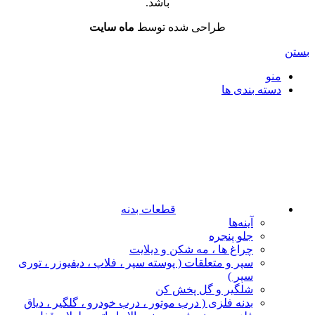
باشد.
طراحی شده توسط
ماه سایت
بستن
منو
دسته بندی ها
قطعات بدنه
آینه‌ها
جلو پنجره
چراغ‌ ها ، مه‌ شکن و دیلایت
سپر و متعلقات ( پوسته سپر ، فلاپ ، دیفیوزر ، توری
سپر )
شلگیر و گل‌ پخش‌ کن
بدنه فلزی ( درب موتور ، درب خودرو ، گلگیر ، دیاق