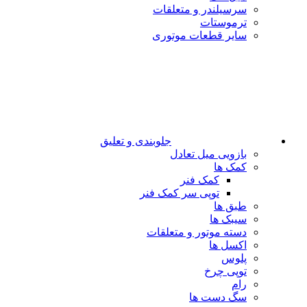
سرسیلندر و متعلقات
ترموستات
سایر قطعات موتوری
جلوبندی و تعلیق
بازویی میل تعادل
کمک ها
کمک فنر
توپی سر کمک فنر
طبق ها
سیبک ها
دسته موتور و متعلقات
اکسل ها
پلوس
توپی چرخ
رام
سگ دست ها