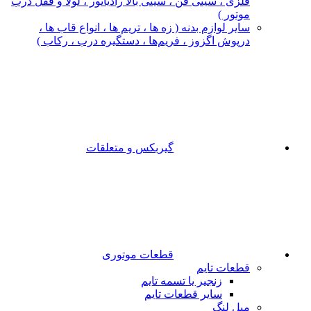
فلزی ، سینی فن ، سینی بالا رادیاتور ، لولا و قفل درب
موتور )
سایر لوازم بدنه ( زه ها ، تریم ها ، انواع قاب ها ،
درپوش اگزوز ، فریم‌ها ، دستگیره درب ، رکاب )
گیربکس و متعلقات
قطعات موتوری
قطعات تایم
زنجیر یا تسمه تایم
سایر قطعات تایم
میل لنگ