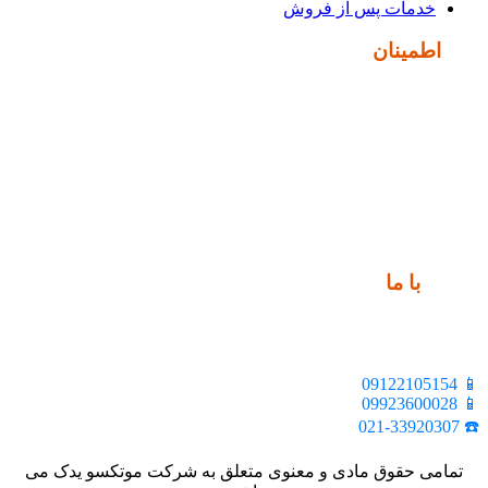
خدمات پس از فروش
نماد
اطمینان
ارتباط
با ما
📍 تهران، خیابان ملت، بالاتر از اکباتان، بن بست هنر، ساختمان
بیستون، پلاک 2، واحد 10
📱 09122105154
📱 09923600028
☎️ 021-33920307
تمامی حقوق مادی و معنوی متعلق به شرکت موتکسو یدک می