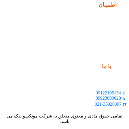
نماد
اطمینان
ارتباط
با ما
📍 تهران، خیابان ملت، بالاتر از اکباتان، بن بست هنر، ساختمان
بیستون، پلاک 2، واحد 10
📱 09122105154
📱 09923600028
☎️ 021-33920307
تمامی حقوق مادی و معنوی متعلق به شرکت موتکسو یدک می
باشد.