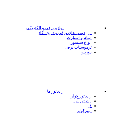
لوازم برقی و الکتریکی
انواع پمپ های برقی و دریچه گاز
دینام و استارت
انواع سنسور
ترموستات برقی
دوربین
رادیاتور ها
رادیاتور کولر
رادیاتور آب
فن
اینترکولر