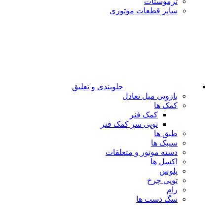
ترموستات
سایر قطعات موتوری
جلوبندی و تعلیق
بازویی میل تعادل
کمک ها
کمک فنر
توپی سر کمک فنر
طبق ها
سیبک ها
دسته موتور و متعلقات
اکسل ها
پلوس
توپی چرخ
رام
سگ دست ها