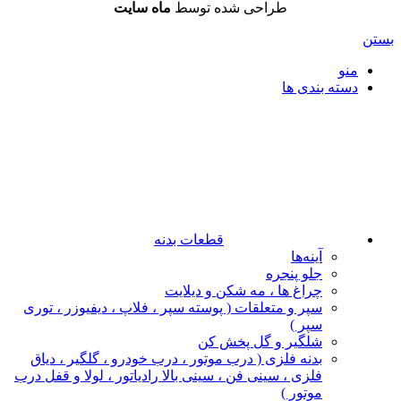
طراحی شده توسط
ماه سایت
بستن
منو
دسته بندی ها
قطعات بدنه
آینه‌ها
جلو پنجره
چراغ‌ ها ، مه‌ شکن و دیلایت
سپر و متعلقات ( پوسته سپر ، فلاپ ، دیفیوزر ، توری
سپر )
شلگیر و گل‌ پخش‌ کن
بدنه فلزی ( درب موتور ، درب خودرو ، گلگیر ، دیاق
فلزی ، سینی فن ، سینی بالا رادیاتور ، لولا و قفل درب
موتور )