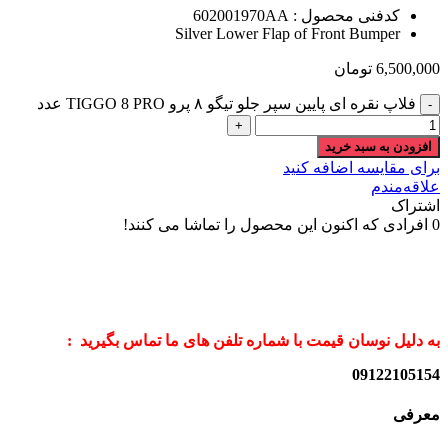
کدفنی محصول : 602001970AA
Silver Lower Flap of Front Bumper
6,500,000
تومان
فلاپ نقره ای پایین سپر جلو تیگو ۸ پرو TIGGO 8 PRO عدد
افزودن به سبد خرید
برای مقایسه اضافه کنید
علاقه‌مندم
اشتراک
0
افرادی که اکنون این محصول را تماشا می کنند!
به دلیل نوسان قیمت با شماره تلفن های ما تماس بگیرید :
09122105154
معرفی