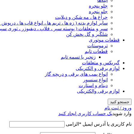
آینه‌ها
جلو پنجره
جلو پنجره
چراغ‌ ها ، مه‌ شکن و دیلایت
سایر لوازم بدنه ( زه ها ، تریم ها ، انواع قاب ها ، درپوش
سپر و متعلقات ( پوسته سپر ، فلاپ ، دیفیوزر ، توری سپر
شلگیر و گل‌ پخش‌ کن
قطعات موتوری
ترموستات
قطعات تایم
زنجیر یا تسمه تایم
گیربکس و متعلقات
لوازم برقی و الکتریکی
انواع پمپ های برقی و دریچه گاز
انواع سنسور
دینام و استارت
لوازم برقی والکتریکی
جستجو کنید
ورود / ثبت نام
وارد شوید
یک حساب کاربری ایجاد کنید
نام کاربری یا آدرس ایمیل
*
الزامی