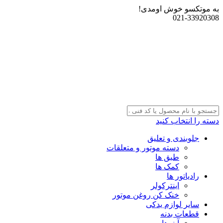
به موتکسو خوش اومدی!
021-33920308
دسته را انتخاب کنید
جلوبندی و تعلیق
دسته موتور و متعلقات
طبق ها
کمک ها
رادیاتور ها
اینترکولر
خنک کن روغن موتور
سایر لوازم یدکی
قطعات بدنه