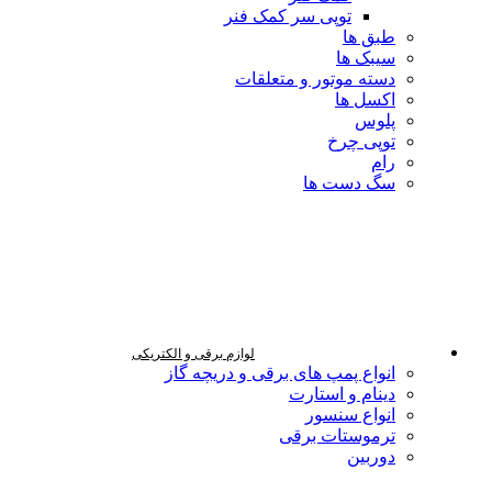
توپی سر کمک فنر
طبق ها
سیبک ها
دسته موتور و متعلقات
اکسل ها
پلوس
توپی چرخ
رام
سگ دست ها
لوازم برقی و الکتریکی
انواع پمپ های برقی و دریچه گاز
دینام و استارت
انواع سنسور
ترموستات برقی
دوربین