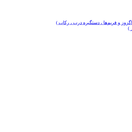
 اگزوز و فریم‌ها ، دستگیره درب ، رکاب )
 )