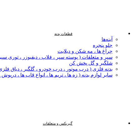
قطعات بدنه
آینه‌ها
جلو پنجره
چراغ‌ ها ، مه‌ شکن و دیلایت
سپر و متعلقات ( پوسته سپر ، فلاپ ، دیفیوزر ، توری سپر
شلگیر و گل‌ پخش‌ کن
بدنه فلزی ( درب موتور ، درب خودرو ، گلگیر ، دیاق فلزی ،
سایر لوازم بدنه ( زه ها ، تریم ها ، انواع قاب ها ، درپوش
گیربکس و متعلقات