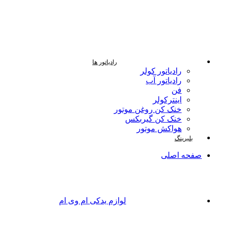
رادیاتور ها
رادیاتور کولر
رادیاتور آب
فن
اینترکولر
خنک کن روغن موتور
خنک کن گیربکس
هواکش موتور
بلبرینگ
صفحه اصلی
لوازم یدکی ام وی ام