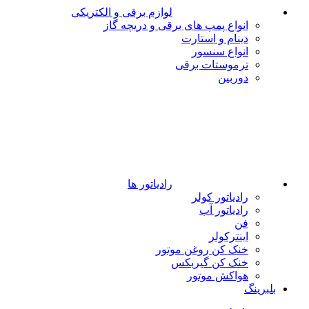
لوازم برقی و الکتریکی
انواع پمپ های برقی و دریچه گاز
دینام و استارت
انواع سنسور
ترموستات برقی
دوربین
رادیاتور ها
رادیاتور کولر
رادیاتور آب
فن
اینترکولر
خنک کن روغن موتور
خنک کن گیربکس
هواکش موتور
بلبرینگ