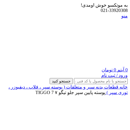
به موتکسو خوش اومدی!
021-33920308
منو
0
آیتم
0
تومان
ورود / ثبت نام
جستجو کنید
خانه
قطعات بدنه
سپر و متعلقات ( پوسته سپر ، فلاپ ، دیفیوزر ،
توری سپر )
پوسته پایین سپر جلو تیگو ۷ TIGGO 7