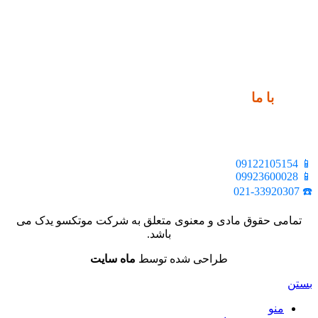
ارتباط
با ما
📍 تهران، خیابان ملت، بالاتر از اکباتان، بن بست هنر، ساختمان
بیستون، پلاک 2، واحد 10
📱 09122105154
📱 09923600028
☎️ 021-33920307
تمامی حقوق مادی و معنوی متعلق به شرکت موتکسو یدک می
باشد.
طراحی شده توسط
ماه سایت
بستن
منو