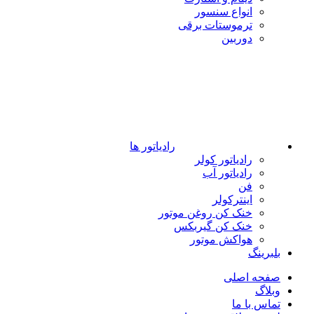
انواع سنسور
ترموستات برقی
دوربین
رادیاتور ها
رادیاتور کولر
رادیاتور آب
فن
اینترکولر
خنک کن روغن موتور
خنک کن گیربکس
هواکش موتور
بلبرینگ
صفحه اصلی
وبلاگ
تماس با ما