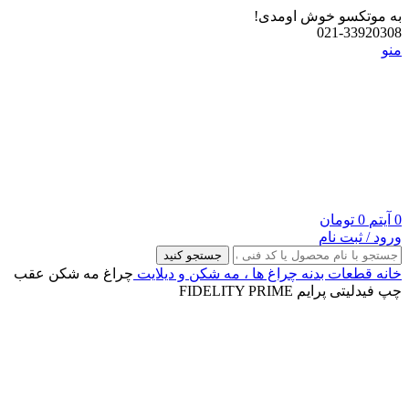
به موتکسو خوش اومدی!
021-33920308
منو
0
آیتم
0
تومان
ورود / ثبت نام
جستجو کنید
خانه
قطعات بدنه
چراغ‌ ها ، مه‌ شکن و دیلایت
چراغ مه شکن عقب
چپ فیدلیتی پرایم FIDELITY PRIME