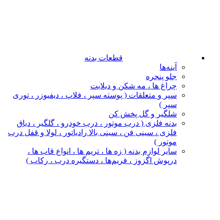
قطعات بدنه
آینه‌ها
جلو پنجره
چراغ‌ ها ، مه‌ شکن و دیلایت
سپر و متعلقات ( پوسته سپر ، فلاپ ، دیفیوزر ، توری
سپر )
شلگیر و گل‌ پخش‌ کن
بدنه فلزی ( درب موتور ، درب خودرو ، گلگیر ، دیاق
فلزی ، سینی فن ، سینی بالا رادیاتور ، لولا و قفل درب
موتور )
سایر لوازم بدنه ( زه ها ، تریم ها ، انواع قاب ها ،
درپوش اگزوز ، فریم‌ها ، دستگیره درب ، رکاب )