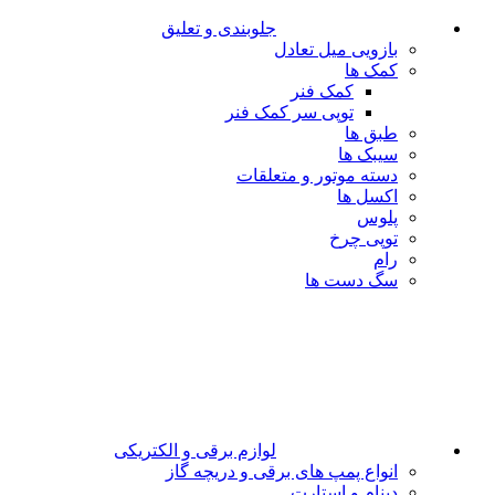
جلوبندی و تعلیق
بازویی میل تعادل
کمک ها
کمک فنر
توپی سر کمک فنر
طبق ها
سیبک ها
دسته موتور و متعلقات
اکسل ها
پلوس
توپی چرخ
رام
سگ دست ها
لوازم برقی و الکتریکی
انواع پمپ های برقی و دریچه گاز
دینام و استارت