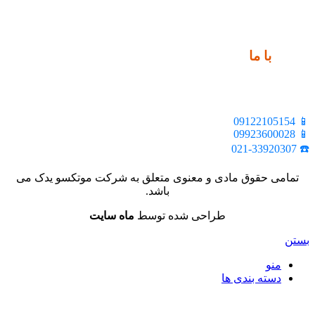
ارتباط
با ما
📍 تهران، خیابان ملت، بالاتر از اکباتان، بن بست هنر، ساختمان
بیستون، پلاک 2، واحد 10
📱 09122105154
📱 09923600028
☎️ 021-33920307
تمامی حقوق مادی و معنوی متعلق به شرکت موتکسو یدک می
باشد.
طراحی شده توسط
ماه سایت
بستن
منو
دسته بندی ها