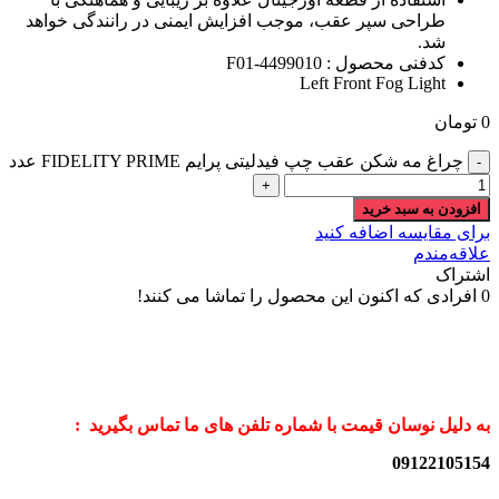
طراحی سپر عقب، موجب افزایش ایمنی در رانندگی خواهد
شد.
کدفنی محصول : F01-4499010
Left Front Fog Light
0
تومان
چراغ مه شکن عقب چپ فیدلیتی پرایم FIDELITY PRIME عدد
افزودن به سبد خرید
برای مقایسه اضافه کنید
علاقه‌مندم
اشتراک
0
افرادی که اکنون این محصول را تماشا می کنند!
به دلیل نوسان قیمت با شماره تلفن های ما تماس بگیرید :
09122105154