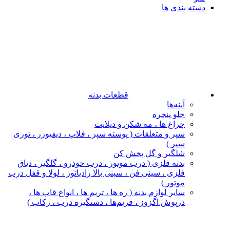
دسته بندی ها
قطعات بدنه
آینه‌ها
جلو پنجره
چراغ‌ ها ، مه‌ شکن و دیلایت
سپر و متعلقات ( پوسته سپر ، فلاپ ، دیفیوزر ، توری
سپر )
شلگیر و گل‌ پخش‌ کن
بدنه فلزی ( درب موتور ، درب خودرو ، گلگیر ، دیاق
فلزی ، سینی فن ، سینی بالا رادیاتور ، لولا و قفل درب
موتور )
سایر لوازم بدنه ( زه ها ، تریم ها ، انواع قاب ها ،
درپوش اگزوز ، فریم‌ها ، دستگیره درب ، رکاب )