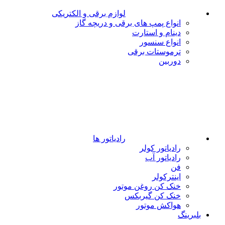
لوازم برقی و الکتریکی
انواع پمپ های برقی و دریچه گاز
دینام و استارت
انواع سنسور
ترموستات برقی
دوربین
رادیاتور ها
رادیاتور کولر
رادیاتور آب
فن
اینترکولر
خنک کن روغن موتور
خنک کن گیربکس
هواکش موتور
بلبرینگ