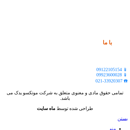
ارتباط
با ما
📍 تهران، خیابان ملت، بالاتر از اکباتان، بن بست هنر، ساختمان
بیستون، پلاک 2، واحد 10
📱 09122105154
📱 09923600028
☎️ 021-33920307
تمامی حقوق مادی و معنوی متعلق به شرکت موتکسو یدک می
باشد.
طراحی شده توسط
ماه سایت
بستن
منو