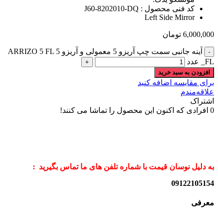
کد فنی محصول : J60-8202010-DQ
Left Side Mirror
6,000,000
تومان
آینه جانبی سمت چپ آریزو 5 معمولی و آریزو 5 ARRIZO 5 FL
_FL عدد
افزودن به سبد خرید
برای مقایسه اضافه کنید
علاقه‌مندم
اشتراک
0
افرادی که اکنون این محصول را تماشا می کنند!
به دلیل نوسان قیمت با شماره تلفن های ما تماس بگیرید :
09122105154
معرفی