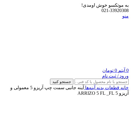
به موتکسو خوش اومدی!
021-33920308
منو
0
آیتم
0
تومان
ورود / ثبت نام
جستجو کنید
خانه
قطعات بدنه
آینه‌ها
آینه جانبی سمت چپ آریزو 5 معمولی و
آریزو 5 ARRIZO 5 FL _FL