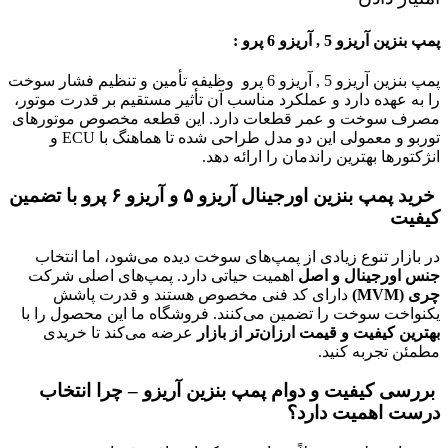
پمپ بنزین آریزو 5 , آریزو 6 پرو :
پمپ بنزین آریزو 5 , آریزو 6 پرو وظیفه تأمین و تنظیم فشار سوخت
را به عهده دارد و عملکرد مناسب آن تأثیر مستقیم بر قدرت موتور،
مصرف سوخت و عمر قطعات دارد. این قطعه مخصوص موتورهای
توربو و معمولی این دو مدل طراحی شده تا هماهنگ با ECU و
انژکتورها بهترین راندمان را ارائه دهد.
خرید پمپ بنزین اورجینال آریزو ۵ و آریزو ۶ پرو با تضمین
کیفیت
در بازار تنوع زیادی از پمپ‌های سوخت دیده می‌شود، اما انتخاب
جنس اورجینال و اصل
اهمیت حیاتی دارد. پمپ‌های اصلی شرکت
چری (MVM)
دارای کد فنی مخصوص هستند و قدرت پاشش
یکنواخت سوخت را تضمین می‌کنند. فروشگاه ما این محصول را با
بهترین کیفیت و قیمت ارزان‌تر از بازار
عرضه می‌کند تا خریدی
مطمئن تجربه کنید.
بررسی کیفیت و دوام پمپ بنزین آریزو – چرا انتخاب
درست اهمیت دارد؟