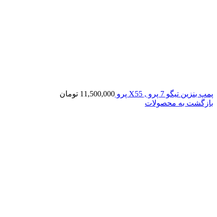
پمپ بنزین تیگو 7 پرو , X55 پرو
11,500,000
تومان
بازگشت به محصولات