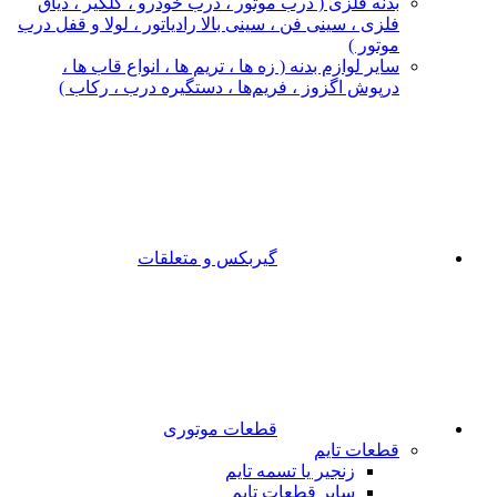
بدنه فلزی ( درب موتور ، درب خودرو ، گلگیر ، دیاق
فلزی ، سینی فن ، سینی بالا رادیاتور ، لولا و قفل درب
موتور )
سایر لوازم بدنه ( زه ها ، تریم ها ، انواع قاب ها ،
درپوش اگزوز ، فریم‌ها ، دستگیره درب ، رکاب )
گیربکس و متعلقات
قطعات موتوری
قطعات تایم
زنجیر یا تسمه تایم
سایر قطعات تایم