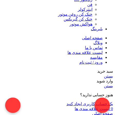
فن
اینترکولر
خنک کن روغن موتور
خنک کن گیربکس
هواکش موتور
بلبرینگ
صفحه اصلی
وبلاگ
تماس با ما
لیست علاقه مندی ها
مقایسه
ورود / ثبت نام
سبد خرید
بستن
وارد شوید
بستن
هنوز حسابی ندارید؟
یک حساب کاربری ایجاد کنید
0
لیست علاقه مندی ها
صفحه اصلی