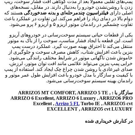
پمپ‌های تقلبی معمولاً بعد از مدت کوتاهی افت فشار سوخت، ریپ
زدن یا روشن‌نشدن خودرو را به‌دنبال دارند. در مقابل، نسخه‌های
اصلی دارای
فیلتراسیون چندمرحله‌ای و بدنه ضد‌خوردگی
هستند که
دوام بالا در دمای زیاد را فراهم می‌کند. این تفاوت در عملکرد باعث
تفاوت چشمگیر در راندمان موتور آریزو ۵ و آریزو ۶ پرو می‌شود.
یکی از قطعات حیاتی سیستم سوخت‌رسانی در خودروهای آریزو
است. این قطعه با ایجاد فشار مناسب، سوخت را از باک به موتور
منتقل می‌کند تا احتراق بهینه صورت گیرد. عملکرد درست پمپ
بنزین باعث افزایش شتاب، کاهش مصرف سوخت و جلوگیری از
خاموش شدن ناگهانی موتور در شرایط مختلف رانندگی می‌شود.
خرابی پمپ بنزین می‌تواند علائمی مانند افت توان موتور، لرزش،
صدای غیرعادی یا روشن شدن چراغ چک ایجاد کند. استفاده از پمپ
با کیفیت و سازگار با مدل خودرو باعث افزایش طول عمر موتور و
راندمان بهینه سیستم سوخت‌رسانی می‌شود.
سازگار با : ARRIZO5 MT COMFORT, ARRIZO 5 TE ,
ARRIZO 6 Excellent, ARRIZO 6 Luxury , ARRIZO6 PRO
Excellent ,
Arrizo 5 FL
Turbo IE , ARRIZO5 cvt
EXCELLENT , ARRIZO5 cvt LUXURY
در کنارش خریداری شده