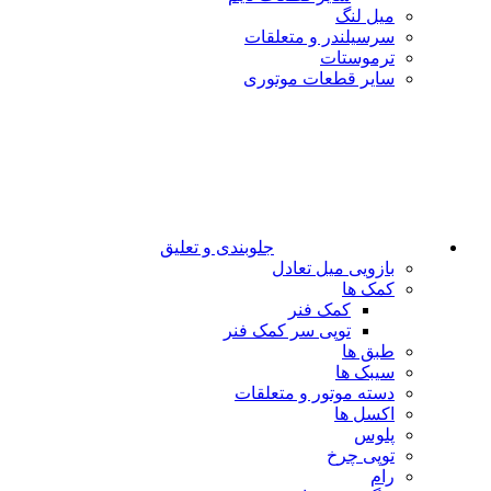
میل لنگ
سرسیلندر و متعلقات
ترموستات
سایر قطعات موتوری
جلوبندی و تعلیق
بازویی میل تعادل
کمک ها
کمک فنر
توپی سر کمک فنر
طبق ها
سیبک ها
دسته موتور و متعلقات
اکسل ها
پلوس
توپی چرخ
رام