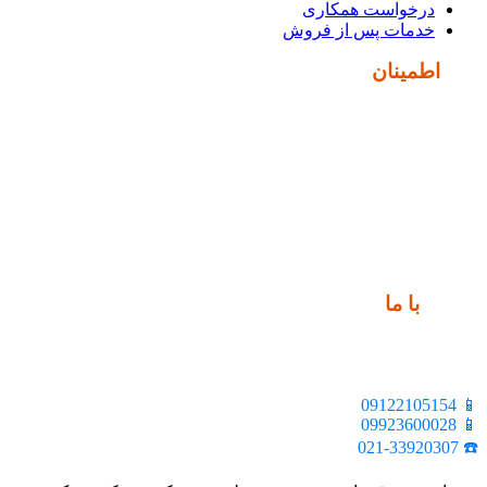
درخواست همکاری
خدمات پس از فروش
نماد
اطمینان
ارتباط
با ما
📍 تهران، خیابان ملت، بالاتر از اکباتان، بن بست هنر، ساختمان
بیستون، پلاک 2، واحد 10
📱 09122105154
📱 09923600028
☎️ 021-33920307