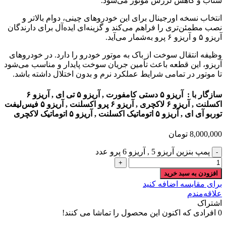
شتاب و کاهش لرزش موتور می‌شود.
انتخاب نسخه اورجینال برای این خودروهای چینی، دوام بالاتر و
نصب مطمئن‌تری را فراهم می‌کند و گزینه‌ای ایده‌آل برای دارندگان
آریزو ۵ و آریزو ۶ پرو به‌شمار می‌آید.
وظیفه انتقال سوخت از باک به موتور خودرو را دارد. در خودروهای
آریزو، این قطعه باعث تأمین جریان سوخت پایدار و مناسب می‌شود
تا موتور در تمامی شرایط عملکرد نرم و بدون اختلال داشته باشد.
سازگار با : آریزو ۵ دستی کامفورت , آریزو ۵ تی‌ ای , آریزو ۶
اکسلنت , آریزو ۶ لاکچری , آریزو ۶ پرو اکسلنت , آریزو ۵ فیس‌لیفت
توربو آی ای , آریزو ۵ اتوماتیک اکسلنت , آریزو ۵ اتوماتیک لاکچری
8,000,000
تومان
پمپ بنزین آریزو 5 , آریزو 6 پرو عدد
افزودن به سبد خرید
برای مقایسه اضافه کنید
علاقه‌مندم
اشتراک
0
افرادی که اکنون این محصول را تماشا می کنند!