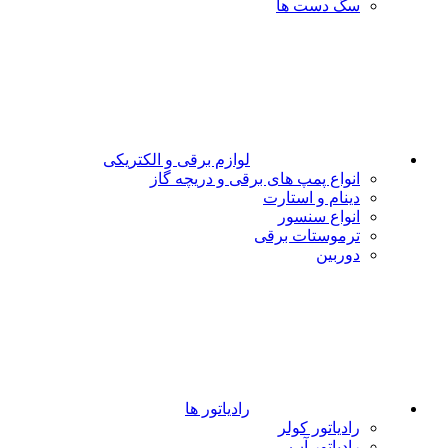
سگ دست ها
لوازم برقی و الکتریکی
انواع پمپ های برقی و دریچه گاز
دینام و استارت
انواع سنسور
ترموستات برقی
دوربین
رادیاتور ها
رادیاتور کولر
رادیاتور آب