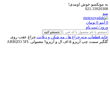
به موتکسو خوش اومدی!
021-33920308
منو
0
آیتم
0
تومان
ورود / ثبت نام
جستجو کنید
خانه
قطعات بدنه
چراغ‌ ها ، مه‌ شکن و دیلایت
چراغ عقب روی
گلگیر سمت چپ آریزو ۵ اف ال و آریزو5 معمولی ARRIZO 5FL