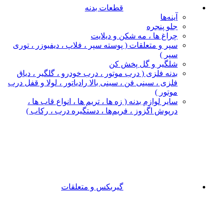
قطعات بدنه
آینه‌ها
جلو پنجره
چراغ‌ ها ، مه‌ شکن و دیلایت
سپر و متعلقات ( پوسته سپر ، فلاپ ، دیفیوزر ، توری
سپر )
شلگیر و گل‌ پخش‌ کن
بدنه فلزی ( درب موتور ، درب خودرو ، گلگیر ، دیاق
فلزی ، سینی فن ، سینی بالا رادیاتور ، لولا و قفل درب
موتور )
سایر لوازم بدنه ( زه ها ، تریم ها ، انواع قاب ها ،
درپوش اگزوز ، فریم‌ها ، دستگیره درب ، رکاب )
گیربکس و متعلقات