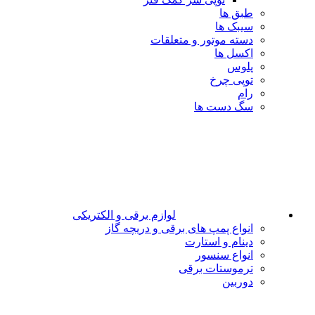
طبق ها
سیبک ها
دسته موتور و متعلقات
اکسل ها
پلوس
توپی چرخ
رام
سگ دست ها
لوازم برقی و الکتریکی
انواع پمپ های برقی و دریچه گاز
دینام و استارت
انواع سنسور
ترموستات برقی
دوربین