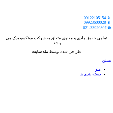
📍 تهران، خیابان ملت، بالاتر از اکباتان، بن بست هنر، ساختمان
بیستون، پلاک 2، واحد 10
📱 09122105154
📱 09923600028
☎️ 021-33920307
تمامی حقوق مادی و معنوی متعلق به شرکت موتکسو یدک می
باشد.
طراحی شده توسط
ماه سایت
بستن
منو
دسته بندی ها