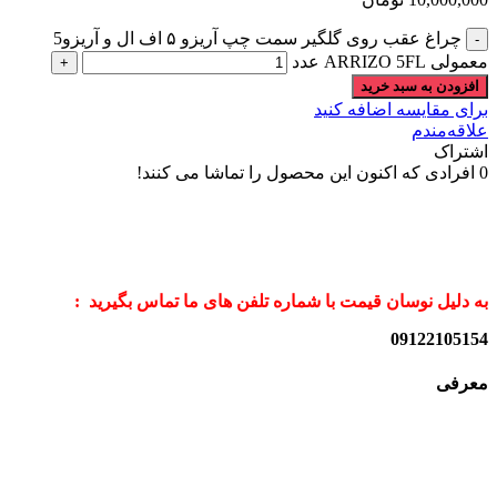
چراغ عقب روی گلگیر سمت چپ آریزو ۵ اف ال و آریزو5
معمولی ARRIZO 5FL عدد
افزودن به سبد خرید
برای مقایسه اضافه کنید
علاقه‌مندم
اشتراک
0
افرادی که اکنون این محصول را تماشا می کنند!
به دلیل نوسان قیمت با شماره تلفن های ما تماس بگیرید :
09122105154
معرفی