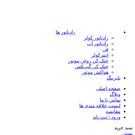
رادیاتور ها
رادیاتور کولر
رادیاتور آب
فن
اینترکولر
خنک کن روغن موتور
خنک کن گیربکس
هواکش موتور
بلبرینگ
صفحه اصلی
وبلاگ
تماس با ما
لیست علاقه مندی ها
مقایسه
ورود / ثبت نام
سبد خرید
بستن