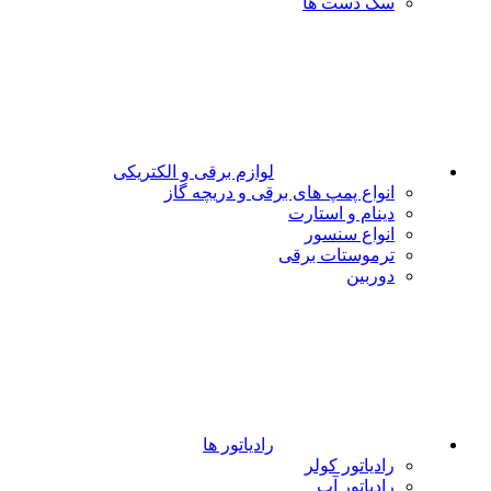
سگ دست ها
لوازم برقی و الکتریکی
انواع پمپ های برقی و دریچه گاز
دینام و استارت
انواع سنسور
ترموستات برقی
دوربین
رادیاتور ها
رادیاتور کولر
رادیاتور آب