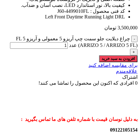
کیفیت بالا، نور استاندارد LED، نصب آسان و ضدآب.
کد فنی محصول : J60-4499010FL
Left Front Daytime Running Light DRL
3,500,000
تومان
چراغ دیلایت جلو سمت چپ آریزو 5 معمولی و آریزو 5 FL
(ARRIZO 5 / ARRIZO 5 FL) عدد
افزودن به سبد خرید
برای مقایسه اضافه کنید
علاقه‌مندم
اشتراک
0
افرادی که اکنون این محصول را تماشا می کنند!
به دلیل نوسان قیمت با شماره تلفن های ما تماس بگیرید :
09122105154