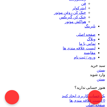
فن
اینترکولر
خنک کن روغن موتور
خنک کن گیربکس
هواکش موتور
بلبرینگ
صفحه اصلی
وبلاگ
تماس با ما
لیست علاقه مندی ها
مقایسه
ورود / ثبت نام
سبد خرید
بستن
وارد شوید
بستن
هنوز حسابی ندارید؟
یک حساب کاربری ایجاد کنید
0
لیست علاقه مندی ها
صفحه اصلی