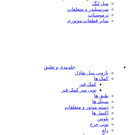
میل لنگ
سرسیلندر و متعلقات
ترموستات
سایر قطعات موتوری
جلوبندی و تعلیق
بازویی میل تعادل
کمک ها
کمک فنر
توپی سر کمک فنر
طبق ها
سیبک ها
دسته موتور و متعلقات
اکسل ها
پلوس
توپی چرخ
رام