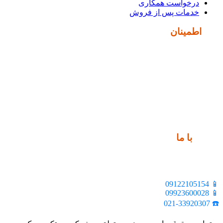
درخواست همکاری
خدمات پس از فروش
نماد
اطمینان
ارتباط
با ما
📍 تهران، خیابان ملت، بالاتر از اکباتان، بن بست هنر، ساختمان
بیستون، پلاک 2، واحد 10
📱 09122105154
📱 09923600028
☎️ 021-33920307